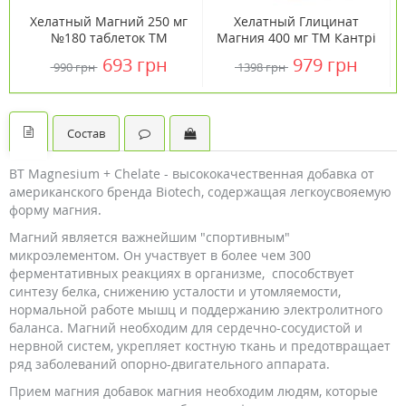
Хелатный Магний 250 мг
Хелатный Глицинат
№180 таблеток ТМ
Магния 400 мг ТМ Кантрі
Кантри Лайф / Country
Лайф / Country Life №180
693 грн
979 грн
990 грн
1398 грн
Life
Состав
BT Magnesium + Chelate - высококачественная добавка от
американского бренда Biotech, содержащая легкоусвояемую
форму магния.
Магний является важнейшим "спортивным"
микроэлементом. Он участвует в более чем 300
ферментативных реакциях в организме, способствует
синтезу белка, снижению усталости и утомляемости,
нормальной работе мышц и поддержанию электролитного
баланса. Магний необходим для сердечно-сосудистой и
нервной систем, укрепляет костную ткань и предотвращает
ряд заболеваний опорно-двигательного аппарата.
Прием магния добавок магния необходим людям, которые