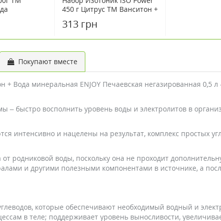
00г ТМ
Набор Изотоник ISO Power
ода
450 г Цитрус ТМ Ванситон +
ENJOY
Вода минеральная ENJOY
313 грн
Печаевская
я 0,5 л
негазированная 0,5 л
Покупают вместе
он + Вода минеральная ENJOY Печаевская негазированная 0,5 л
мы – быстро восполнить уровень воды и электролитов в органи
ся интенсивно и нацелены на результат, комплекс простых угл
 от родниковой воды, поскольку она не проходит дополнитель
лами и другими полезными компонентами в источнике, а посл
 углеводов, которые обеспечивают необходимый водный и элект
ессам в теле; поддерживает уровень выносливости, увеличива