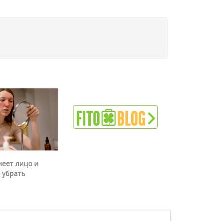
неет лицо и
 убрать