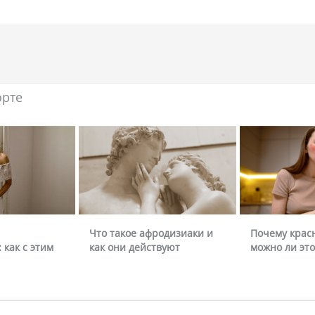
орте
Что такое афродизиаки и
Почему крас
 как с этим
как они действуют
можно ли это