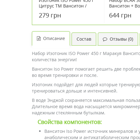
Изотоник ISO Power 450 г
Набор BCAA 3
Цитрус ТМ Ванситон /
Ванситон + В
Vansiton
минеральная 
279 грн
644 грн
Печаевская
негазированна
Описание
Состав
Отзывы (0)
Набор Изотоник ISO Power 450 г Маракуя Вансит
количества энергии!
Ванситон Iso Power помогает решить две пробле
во время тренировки и после.
Изотоник подойдет для людей которые тренируют
тренироваться дольше и интенсивней.
В воде Энджой сохраняется максимальная польза
Длительное время вода насыщается микроминера
надежным стеклянным бутылкам.
Свойства компонентов:
Ванситон Iso Power источник минералов и
анаболическим и антикатаболическим проц