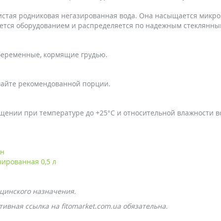
чистая родниковая негазированная вода. Она насыщается мик
ается оборудованием и распределяется по надежным стеклянны
 беременные, кормящие грудью.
шайте рекомендованной порции.
ещении при температуре до +25°С и относительной влажности во
он
ированная 0,5 л
цинского назначения.
ивная ссылка на fitomarket.com.ua обязательна.