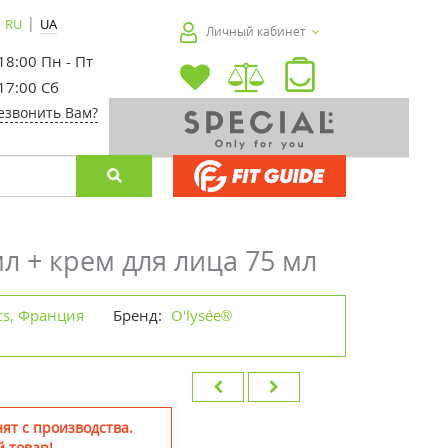
|
RU
UA
Личный кабинет
 18:00 Пн - Пт
 17:00 Сб
езвонить Вам?
л + крем для лица 75 мл
ics, Франция
Бренд:
O'lysée®
ят с производства.
 товар!