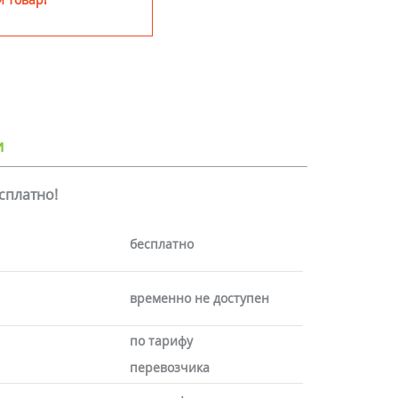
и
есплатно!
бесплатно
временно не доступен
по тарифу
перевозчика