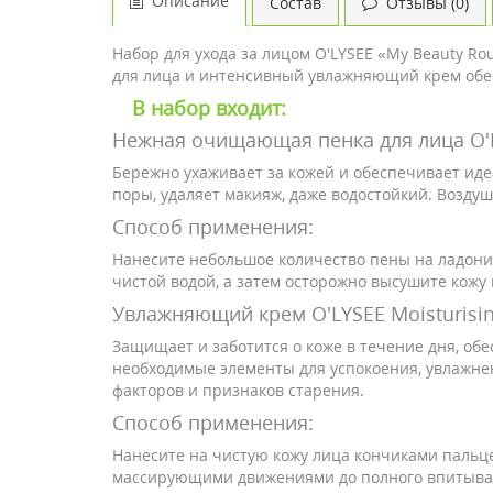
Описание
Состав
Отзывы (0)
Набор для ухода за лицом O'LYSEE «My Beauty R
для лица и интенсивный увлажняющий крем обес
В набор входит:
Нежная очищающая пенка для лица O'L
Бережно ухаживает за кожей и обеспечивает ид
поры, удаляет макияж, даже водостойкий. Воздуш
Способ применения:
Нанесите небольшое количество пены на ладони, 
чистой водой, а затем осторожно высушите кожу
Увлажняющий крем O'LYSEE Moisturisin
Защищает и заботится о коже в течение дня, об
необходимые элементы для успокоения, увлажне
факторов и признаков старения.
Способ применения:
Нанесите на чистую кожу лица кончиками пальце
массирующими движениями до полного впитыва