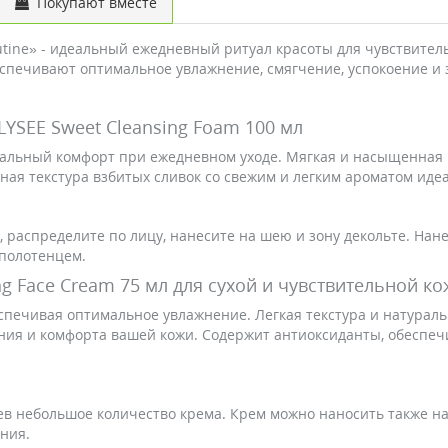
Покупают вместе
outine» - идеальный ежедневный ритуал красоты для чувствите
печивают оптимальное увлажнение, смягчение, успокоение и з
YSEE Sweet Cleansing Foam 100 мл
еальный комфорт при ежедневном уходе. Мягкая и насыщенная 
ная текстура взбитых сливок со свежим и легким ароматом идеа
распределите по лицу, нанесите на шею и зону декольте. Нане
 полотенцем.
g Face Cream 75 мл для сухой и чувствительной к
еспечивая оптимальное увлажнение. Легкая текстура и натурал
ния и комфорта вашей кожи. Содержит антиоксиданты, обеспе
в небольшое количество крема. Крем можно наносить также на
ния.