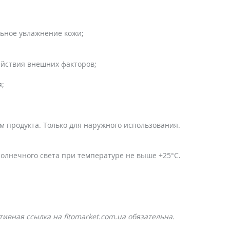
ьное увлажнение кожи;
ействия внешних факторов;
я;
 продукта. Только для наружного использования.
олнечного света при температуре не выше +25°C.
ивная ссылка на fitomarket.com.ua обязательна.