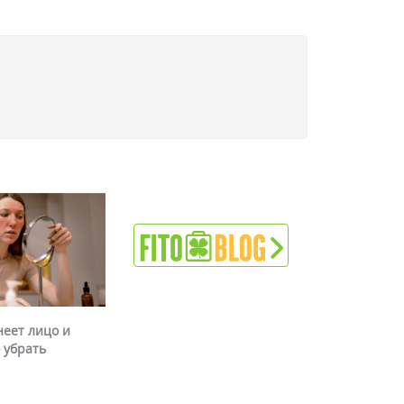
неет лицо и
 убрать