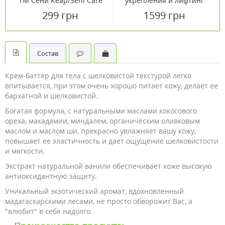
ТМ Сени Кеар/Seni Care
укрепления и лифтинг
200 мл
Vinosculpt Lift 250 мл
299 грн
1599 грн
Состав
Крем-баттер для тела с шелковистой текстурой легко
впитывается, при этом очень хорошо питает кожу, делает ее
бархатной и шелковистой.
Богатая формула, с натуральными маслами кокосового
ореха, макадамии, миндалем, органическим оливковым
маслом и маслом ши, прекрасно увлажняет вашу кожу,
повышает ее эластичность и дает ощущение шелковистости
и мягкости.
Экстракт натуральной ванили обеспечивает коже высокую
антиоксидантную защиту.
Уникальный экзотический аромат, вдохновленный
мадагаскарскими лесами, не просто обворожит Вас, а
"влюбит" в себя надолго.