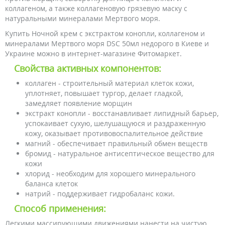
коллагеном, а также коллагеновую грязевую маску с
натуральными минералами Мертвого моря.
Купить Ночной крем с экстрактом конопли, коллагеном и
минералами Мертвого моря DSC 50мл недорого в Киеве и
Украине можно в интернет-магазине Фитомаркет.
Свойства активных компонентов:
коллаген - строительный материал клеток кожи,
уплотняет, повышает тургор, делает гладкой,
замедляет появление морщин
экстракт конопли - восстанавливает липидный барьер,
успокаивает сухую, шелушащуюся и раздраженную
кожу, оказывает противовоспалительное действие
магний - обеспечивает правильный обмен веществ
бромид - натуральное антисептическое вещество для
кожи
хлорид - необходим для хорошего минерального
баланса клеток
натрий - поддерживает гидробаланс кожи.
Способ применения:
Легкими массирующими движениями нанести на чистую