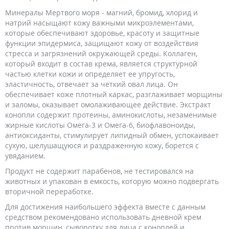
Минералы Мертвого моря - магний, бромид, хлорид и
натрий насыщают кожу важными микроэлементами,
которые обеспечивают здоровье, красоту и защитные
функции эпидермиса, защищают кожу от воздействия
стресса и загрязнений окружающей среды. Коллаген,
который входит в состав крема, является структурной
частью клетки кожи и определяет ее упругость,
эластичность, отвечает за четкий овал лица. Он
обеспечивает коже плотный каркас, разглаживает морщины
и заломы, оказывает омолаживающее действие. Экстракт
конопли содержит протеины, аминокислоты, незаменимые
жирные кислоты Омега-3 и Омега-6, биофлавоноиды,
антиоксиданты, стимулирует липидный обмен, успокаивает
сухую, шелушащуюся и раздраженную кожу, борется с
увяданием.
Продукт не содержит парабенов, не тестировался на
животных и упакован в емкость, которую можно подвергать
вторичной переработке.
Для достижения наибольшего эффекта вместе с данным
средством рекомендовано использовать дневной крем
против морщин, сыворотку для лица с коноплей и