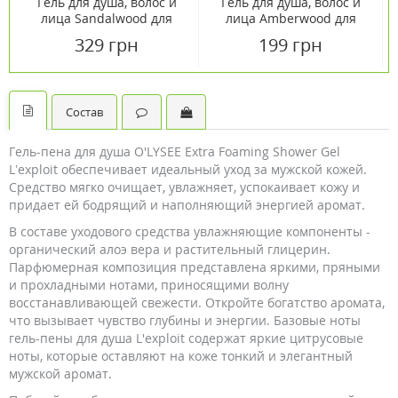
Гель для душа, волос и
Гель для душа, волос и
лица Sandalwood для
лица Amberwood для
мужчин 3в1 DSC 1000 мл
мужчин 3в1 DSC 500 мл
329 грн
199 грн
Состав
Гель-пена для душа O'LYSEE Extra Foaming Shower Gel
L’exploit обеспечивает идеальный уход за мужской кожей.
Средство мягко очищает, увлажняет, успокаивает кожу и
придает ей бодрящий и наполняющий энергией аромат.
В составе уходового средства увлажняющие компоненты -
органический алоэ вера и растительный глицерин.
Парфюмерная композиция представлена яркими, пряными
и прохладными нотами, приносящими волну
восстанавливающей свежести. Откройте богатство аромата,
что вызывает чувство глубины и энергии. Базовые ноты
гель-пены для душа L'exploit содержат яркие цитрусовые
ноты, которые оставляют на коже тонкий и элегантный
мужской аромат.