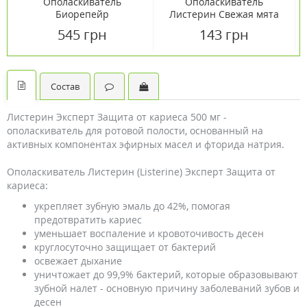
Ополаскиватель
Ополаскиватель
Биорепейр
Листерин Свежая мята
профессиональное
250 мл
545 грн
143 грн
восстановление и
защита 500 мл
Состав
Листерин Эксперт Защита от кариеса 500 мг -
ополаскиватель для ротовой полости, основанный на
активных компонентах эфирных масел и фторида натрия.
Ополаскиватель Листерин (Listerine) Эксперт Защита от
кариеса:
укрепляет зубную эмаль до 42%, помогая
предотвратить кариес
уменьшает воспаление и кровоточивость десен
круглосуточно защищает от бактерий
освежает дыхание
уничтожает до 99,9% бактерий, которые образовывают
зубной налет - основную причину заболеваний зубов и
десен