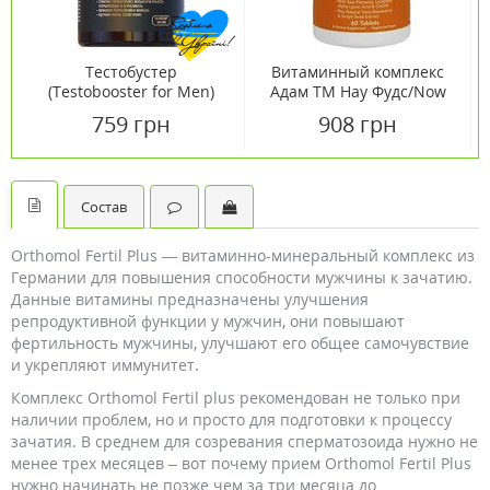
Тестобустер
Витаминный комплекс
(Testobooster for Men)
Адам ТМ Нау Фудс/Now
для мужчин капсулы 650
Foods 60 таблеток
759 грн
908 грн
мг №120
Состав
Orthomol Fertil Plus — витаминно-минеральный комплекс из
Германии для повышения способности мужчины к зачатию.
Данные витамины предназначены улучшения
репродуктивной функции у мужчин, они повышают
фертильность мужчины, улучшают его общее самочувствие
и укрепляют иммунитет.
Комплекс Orthomol Fertil plus рекомендован не только при
наличии проблем, но и просто для подготовки к процессу
зачатия. В среднем для созревания сперматозоида нужно не
менее трех месяцев – вот почему прием Orthomol Fertil Plus
нужно начинать не позже чем за три месяца до