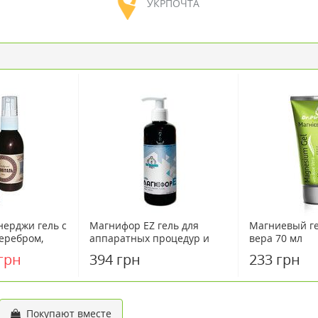
УКРПОЧТА
нерджи гель с
Магнифор EZ гель для
Магниевый ге
еребром,
аппаратных процедур и
вера 70 мл
аслами спрей
массажа 330 мл
грн
394 грн
233 грн
Покупают вместе