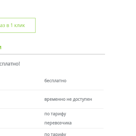
аз в 1 клик
и
есплатно!
бесплатно
временно не доступен
по тарифу
перевозчика
по тарифу