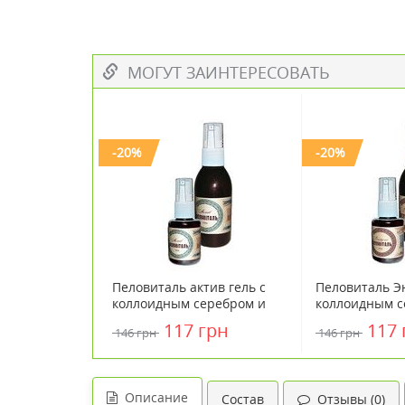
МОГУТ ЗАИНТЕРЕСОВАТЬ
-20%
-20%
Пеловиталь актив гель с
Пеловиталь Э
коллоидным серебром и
коллоидным с
камфорой раствор-спрей
камфорой и м
117 грн
117 
146 грн
146 грн
30 мл
30 мл
Описание
Состав
Отзывы (0)