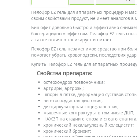
Пелофор EZ гель для аппаратных процедур и ма
своим свойствами продукт, не имеет аналогов в 
Бишофит довольно быстро и эффективно
снимает
бактерицидным эффектом. Пелофор EZ гель спос
а также отлично тонизирует и питает.
Пелофор EZ гель незаменимое средство при боля
помогает убрать кровоподтеки, последствия удар
Купить Пелофор EZ гель для аппаратных процеду
Свойства препарата:
остеохондроз позвоночника;
артриры, артрозы;
шпоры в пятке, деформация суставов стопы
вегетососудистая дистония;
дисциркуляторная энцефалопатия;
мышечные контрактуры, в том числе ДЦП;
НАЖЗП на стадии стеноза и стеатогепатита
хронический некалькулезный холецистит;
хронический бронхит;