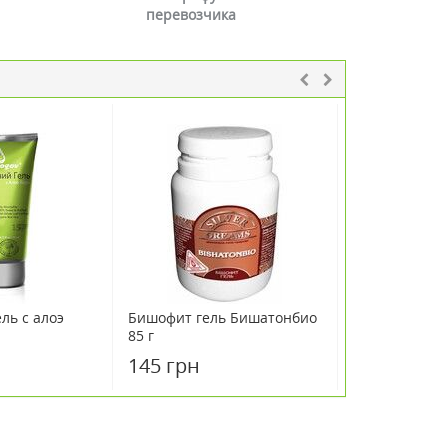
перевозчика
ль с алоэ
Бишофит гель Бишатонбио
Бишофит гел
85 г
Сильвер Плю
коллоидным 
145 грн
178 грн
мл