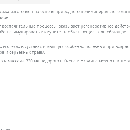
ссажа изготовлен на основе природного полиминерального маг
мире.
 воспалительные процессы, оказывает регенеративное действие
обен стимулировать иммунитет и обмен веществ, он обогащае
х и отеках в суставах и мышцах, особенно полезный при возра
ов и серьезных травм.
р и массажа 330 мл недорого в Киеве и Украине можно в интер
;
;