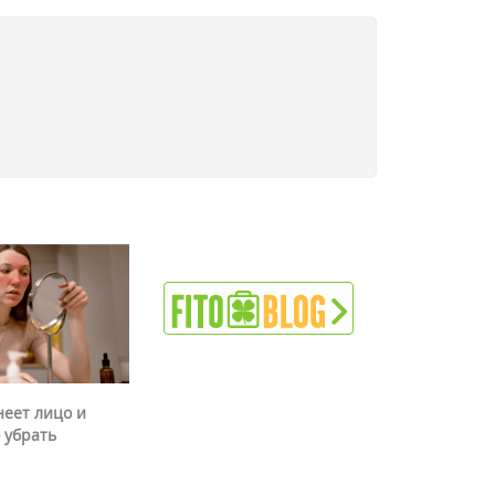
неет лицо и
 убрать