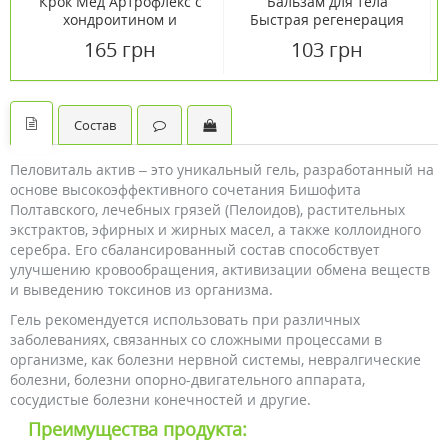
Крок Мед Артрофлекс с
Бальзам для тела
хондроитином и
Быстрая регенерация
глюкозамином гель 75мл
Medusa Venom 75 мл
165 грн
103 грн
Состав
Пеловиталь актив – это уникальный гель, разработанный на
основе высокоэффективного сочетания Бишофита
Полтавского, лечебных грязей (Пелоидов), растительных
экстрактов, эфирных и жирных масел, а также коллоидного
серебра. Его сбалансированный состав способствует
улучшению кровообращения, активизации обмена веществ
и выведению токсинов из организма.
Гель рекомендуется использовать при различных
заболеваниях, связанных со сложными процессами в
организме, как болезни нервной системы, невралгические
болезни, болезни опорно-двигательного аппарата,
сосудистые болезни конечностей и другие.
Преимущества продукта: