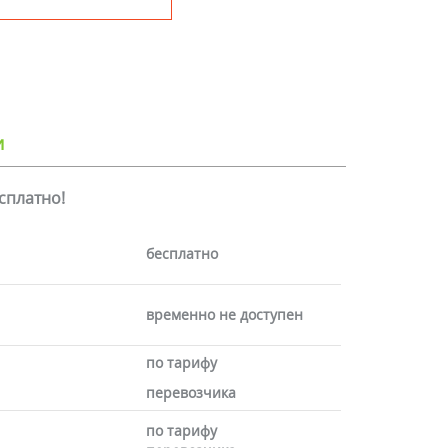
и
есплатно!
бесплатно
временно не доступен
по тарифу
перевозчика
по тарифу