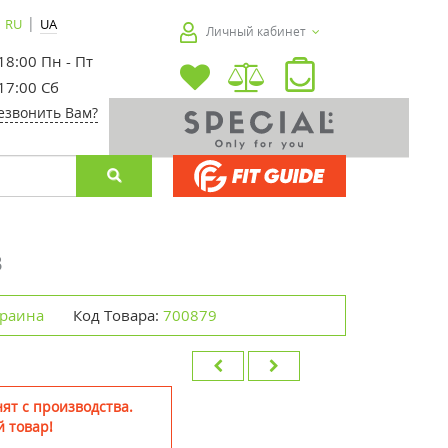
|
RU
UA
Личный кабинет
 18:00 Пн - Пт
 17:00 Сб
езвонить Вам?
в
краина
Код Товара:
700879
ят с производства.
 товар!