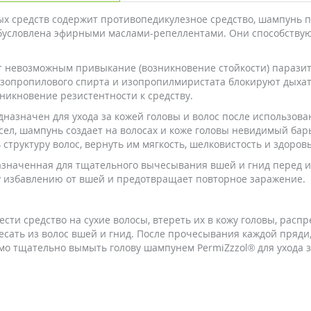
ых средств содержит противопедикулезное средство, шампунь по
обусловлена ​​эфирными маслами-репеллентами. Они способству
 невозможным привыкание (возникновение стойкости) паразито
изопропилового спирта и изопропилмиристата блокируют дыхат
никновение резистентности к средству.
азначен для ухода за кожей головы и волос после использован
ел, шампунь создает на волосах и коже головы невидимый ба
структуру волос, вернуть им мягкость, шелковистость и здоров
назначенная для тщательного вычесывания вшей и гнид перед 
 избавлению от вшей и предотвращает повторное заражение.
сти средство на сухие волосы, втереть их в кожу головы, распр
чесать из волос вшей и гнид. После прочесывания каждой пряди
о тщательно вымыть голову шампунем PermiZzzol® для ухода за