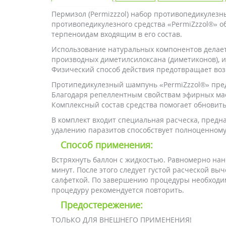
Пермизол (Permizzzol) набор противопедикулезн
противопедикулезного средства «PermiZzzol®» 
терпеноидам входящим в его состав.
Использование натуральных компонентов делает
производных диметилсилоксана (диметиконов), 
Физический способ действия предотвращает воз
Протипедикулезный шампунь «PermiZzzol®» предн
Благодаря репеллентным свойствам эфирных мас
Комплексный состав средства помогает обновить 
В комплект входит специальная расческа, пред
удалению паразитов способствует полноценному
Способ применения:
Встряхнуть баллон с жидкостью. Равномерно нане
минут. После этого следует густой расческой вы
салфеткой. По завершению процедуры необходим
процедуру рекомендуется повторить.
Предостережение:
ТОЛЬКО ДЛЯ ВНЕШНЕГО ПРИМЕНЕНИЯ!