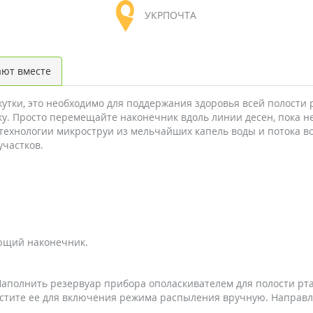
УКРПОЧТА
ют вместе
тки, это необходимо для поддержания здоровья всей полости 
. Просто перемещайте наконечник вдоль линии десен, пока не
ехнологии микроструи из мельчайших капель воды и потока возд
участков.
ющий наконечник.
. Наполнить резервуар прибора ополаскивателем для полости рт
стите ее для включения режима распыления вручную. Направля