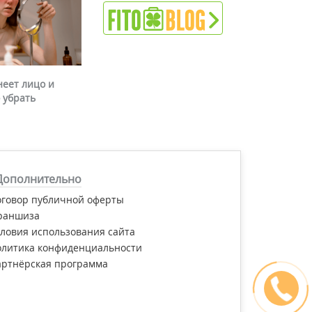
неет лицо и
 убрать
Дополнительно
оговор публичной оферты
раншиза
ловия использования сайта
олитика конфиденциальности
артнёрская программа