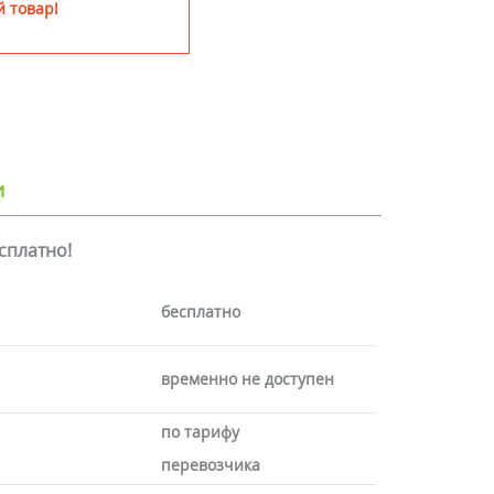
 товар!
и
есплатно!
бесплатно
временно не доступен
по тарифу
перевозчика