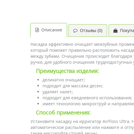
Описание
Отзывы (0)
Покупа
Насадка эффективно очищает межзубные промежу
который поможет правильно расположить насадку
между зубами. Очищение происходит благодаря т
ручке, для удобного очищения труднодоступных 
Преимущества изделия:
деликатно очищает;
подходит для массажа десен;
удаляет налет;
подходит для ежедневного использования;
имеет технологию микроструй и направля
Способ применения:
Установите насадку на ирригатор AirFloss Ultra
автоматическое распыление или нажмите и отпу
также массируйте струей десны.