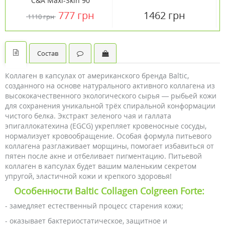
С&А Maxi-Skin 90
таблеток ТМ Кантри
777 грн
1462 грн
1110 грн
Лайф / Country Life
Состав
Коллаген в капсулах от американского бренда Baltic,
созданного на основе натурального активного коллагена из
высококачественного экологического сырья — рыбьей кожи
для сохранения уникальной трёх спиральной конформации
чистого белка. Экстракт зеленого чая и галлата
эпигаллокатехина (EGCG) укрепляет кровеносные сосуды,
нормализует кровообращение. Особая формула питьевого
коллагена разглаживает морщины, помогает избавиться от
пятен после акне и отбеливает пигментацию. Питьевой
коллаген в капсулах будет вашим маленьким секретом
упругой, эластичной кожи и крепкого здоровья!
Особенности Baltic Collagen Colgreen Forte:
- замедляет естественный процесс старения кожи;
- оказывает бактериостатическое, защитное и