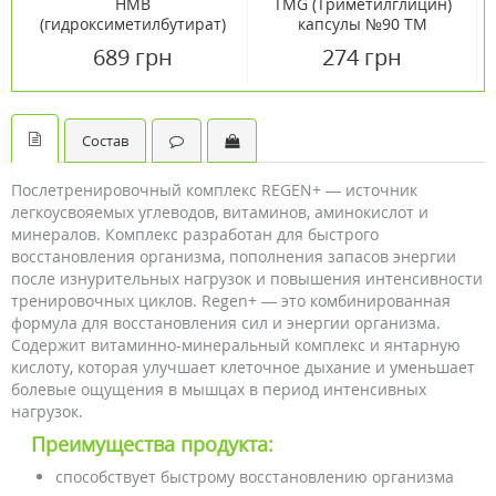
HMB
TMG (Триметилглицин)
(гидроксиметилбутират)
капсулы №90 ТМ
120 капсул ТМ Ванситон
Ванситон / Vansiton
689 грн
274 грн
/ Vansiton
Состав
Послетренировочный комплекс REGEN+ — источник
легкоусвояемых углеводов, витаминов, аминокислот и
минералов. Комплекс разработан для быстрого
восстановления организма, пополнения запасов энергии
после изнурительных нагрузок и повышения интенсивности
тренировочных циклов. Regen+ — это комбинированная
формула для восстановления сил и энергии организма.
Содержит витаминно-минеральный комплекс и янтарную
кислоту, которая улучшает клеточное дыхание и уменьшает
болевые ощущения в мышцах в период интенсивных
нагрузок.
Преимущества продукта:
способствует быстрому восстановлению организма