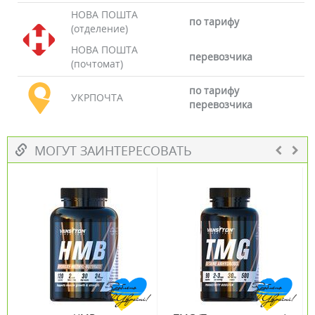
НОВА ПОШТА
по тарифу
(отделение)
НОВА ПОШТА
перевозчика
(почтомат)
по тарифу
УКРПОЧТА
перевозчика
МОГУТ ЗАИНТЕРЕСОВАТЬ