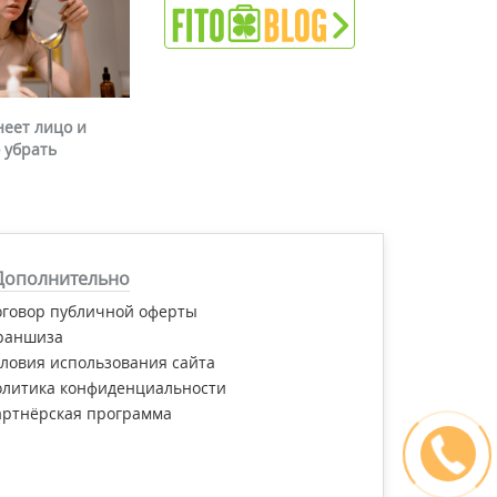
неет лицо и
 убрать
Дополнительно
оговор публичной оферты
раншиза
ловия использования сайта
олитика конфиденциальности
артнёрская программа