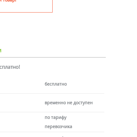
и
есплатно!
бесплатно
временно не доступен
по тарифу
перевозчика