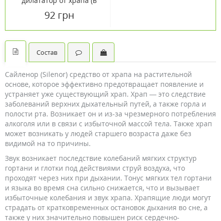
дилататор от храпа (в
контейнере) №1
92 грн
Состав
Сайленор (Silenor)
средство от храпа на растительной
основе, которое эффективно предотвращает появление и
устраняет уже существующий храп. Храп — это следствие
заболеваний верхних дыхательный путей, а также горла и
полости рта. Возникает он и из-за чрезмерного потребления
алкоголя или в связи с избыточной массой тела. Также храп
может возникать у людей старшего возраста даже без
видимой на то причины.
Звук возникает последствие колебаний мягких структур
гортани и глотки под действиями струй воздуха, что
проходят через них при дыхании. Тонус мягких тел гортани
и языка во время сна сильно снижается, что и вызывает
избыточные колебания и звук храпа. Храпящие люди могут
страдать от кратковременных остановок дыхания во сне, а
также у них значительно повышен риск сердечно-