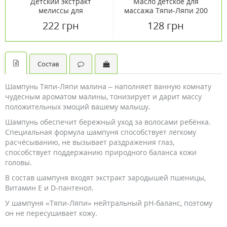
Детский экстракт
Масло детское для
мелиссы для
массажа Тяпи-Ляпи 200
приготовления ванн Kiti
мл
222 грн
128 грн
Boom 200 мл
Состав
Шампунь Тяпи-Ляпи малина – наполняет ванную комнату
чудесным ароматом малины, тонизирует и дарит массу
положительных эмоций вашему малышу.
Шампунь обеспечит бережный уход за волосами ребёнка.
Специальная формула шампуня способствует лёгкому
расчёсыванию, не вызывает раздражения глаз,
способствует поддержанию природного баланса кожи
головы.
В состав шампуня входят экстракт зародышей пшеницы,
Витамин Е и D-пантенол.
У шампуня «Тяпи-Ляпи» нейтральный pH-баланс, поэтому
он не пересушивает кожу.