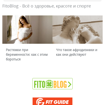
FitoBlog - Всё о здоровье, красоте и спорте
стяжки при
Что такое афродизиаки и
Почем
ременности: как с этим
как они действуют
можно
роться