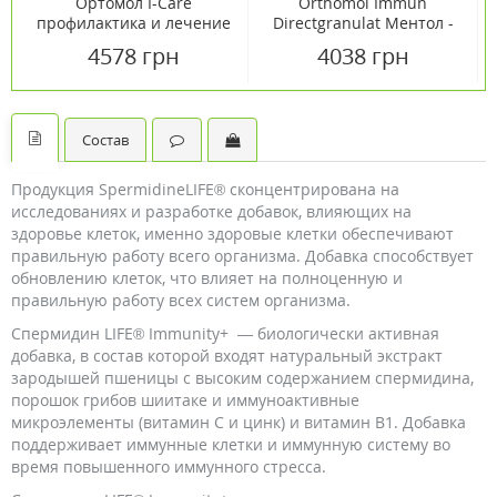
Ортомол I-Care
Orthomol Immun
профилактика и лечение
Directgranulat Ментол -
вирусных и
Малина /директ гранул/
4578 грн
4038 грн
инфекционных
(восстановление
заболеваний
иммунной системы) 30
капсулы+порошок
дней
Состав
Продукция SpermidineLIFE® сконцентрирована на
исследованиях и разработке добавок, влияющих на
здоровье клеток, именно здоровые клетки обеспечивают
правильную работу всего организма. Добавка способствует
обновлению клеток, что влияет на полноценную и
правильную работу всех систем организма.
Cпермидин LIFE® Immunity+ — биологически активная
добавка, в состав которой входят натуральный экстракт
зародышей пшеницы с высоким содержанием спермидина,
порошок грибов шиитаке и иммуноактивные
микроэлементы (витамин С и цинк) и витамин В1. Добавка
поддерживает иммунные клетки и иммунную систему во
время повышенного иммунного стресса.