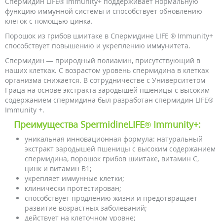
Спермидин LIFE® Immunity+ поддерживает нормальную
функцию иммунной системы и способствует обновлению
клеток с помощью цинка.
Порошок из грибов шиитаке в Спермидине LIFE ® Immunity+
способствует повышению и укреплению иммунитета.
Спермидин — природный полиамин, присутствующий в
наших клетках. С возрастом уровень спермидина в клетках
организма снижается. В сотрудничестве с Университетом
Граца на основе экстракта зародышей пшеницы с высоким
содержанием спермидина был разработан спермидин LIFE®
Immunity +.
Преимущества SpermidineLIFE® Immunity+:
уникальная инновационная формула: натуральный
экстракт зародышей пшеницы с высоким содержанием
спермидина, порошок грибов шиитаке, витамин С,
цинк и витамин В1;
укрепляет иммунные клетки;
клинически протестирован;
способствует продлению жизни и предотвращает
развитие возрастных заболеваний;
действует на клеточном уровне;