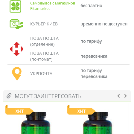
Самовывоз с магазинов
бесплатно
Fitomarket
КУРЬЕР КИЕВ
временно не доступен
НОВА ПОШТА
по тарифу
(отделение)
НОВА ПОШТА
перевозчика
(почтомат)
по тарифу
УКРПОЧТА
перевозчика
МОГУТ ЗАИНТЕРЕСОВАТЬ
ХИТ
ХИТ