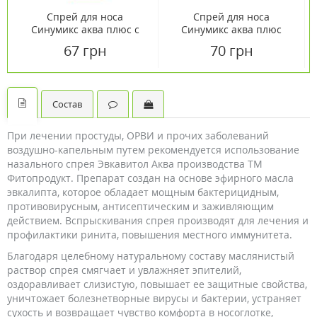
Спрей для носа
Спрей для носа
Синумикс аква плюс с
Синумикс аква плюс
коллоидным серебром и
цикломен с коллоидным
67 грн
70 грн
исландским мхом, 10 мл
серебром, 10 мл
Состав
При лечении простуды, ОРВИ и прочих заболеваний
воздушно-капельным путем рекомендуется использование
назального спрея Эвкавитол Аква производства ТМ
Фитопродукт. Препарат создан на основе эфирного масла
эвкалипта, которое обладает мощным бактерицидным,
противовирусным, антисептическим и заживляющим
действием. Вспрыскивания спрея производят для лечения и
профилактики ринита, повышения местного иммунитета.
Благодаря целебному натуральному составу маслянистый
раствор спрея смягчает и увлажняет эпителий,
оздоравливает слизистую, повышает ее защитные свойства,
уничтожает болезнетворные вирусы и бактерии, устраняет
сухость и возвращает чувство комфорта в носоглотке,