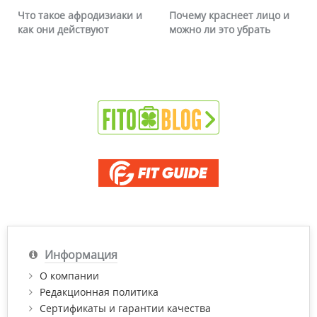
а и вред
Растяжки при
Что такое афродизи
беременности: как с этим
как они действуют
бороться
Информация
О компании
Редакционная политика
Сертификаты и гарантии качества