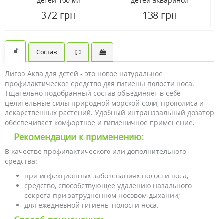
детей 100 мл
детей акваринол
(изотонический раствор)
372 грн
138 грн
70 мл
Состав
Лигор Аква для детей - это новое натуральное
профилактическое средство для гигиены полости носа.
Тщательно подобранный состав объединяет в себе
целительные силы природной морской соли, прополиса и
лекарственных растений. Удобный интраназальный дозатор
обеспечивает комфортное и гигиеничное применение.
Рекомендации к применению:
В качестве профилактического или дополнительного
средства:
при инфекционных заболеваниях полости носа;
средство, способствующее удалению назального
секрета при затрудненном носовом дыхании;
для ежедневной гигиены полости носа.