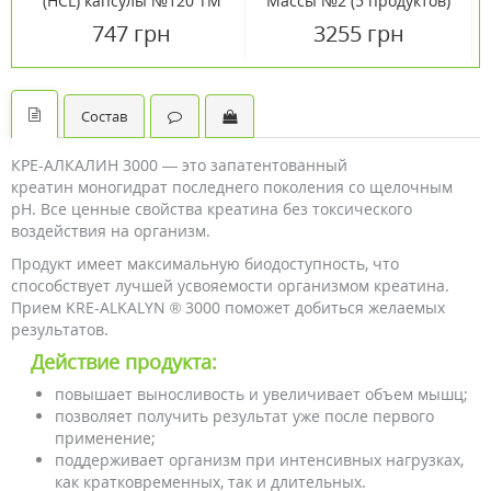
(HCL) капсулы №120 ТМ
Массы №2 (5 продуктов)
Ванситон / Vansiton
ТМ Ванситон / Vansiton
747 грн
3255 грн
Состав
КРЕ-АЛКАЛИН 3000 — это запатентованный
креатин моногидрат последнего поколения со щелочным
pH. Все ценные свойства креатина без токсического
воздействия на организм.
Продукт имеет максимальную биодоступность, что
способствует лучшей усвояемости организмом креатина.
Прием KRE-ALKALYN ® 3000 поможет добиться желаемых
результатов.
Действие продукта:
повышает выносливость и увеличивает объем мышц;
позволяет получить результат уже после первого
применение;
поддерживает организм при интенсивных нагрузках,
как кратковременных, так и длительных.