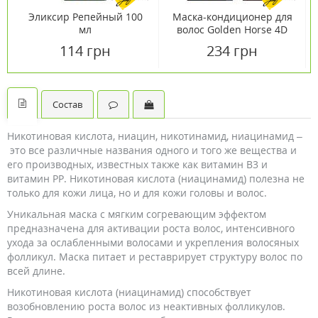
Эликсир Репейный 100
Маска-кондиционер для
мл
волос Golden Horsе 4D
Power 400 мл
114 грн
234 грн
Состав
Никотиновая кислота, ниацин, никотинамид, ниацинамид –
это все различные названия одного и того же вещества и
его производных, известных также как витамин В3 и
витамин РР. Никотиновая кислота (ниацинамид) полезна не
только для кожи лица, но и для кожи головы и волос.
Уникальная маска с мягким согревающим эффектом
предназначена для активации роста волос, интенсивного
ухода за ослабленными волосами и укрепления волосяных
фолликул. Маска питает и реставрирует структуру волос по
всей длине.
Никотиновая кислота (ниацинамид) способствует
возобновлению роста волос из неактивных фолликулов.