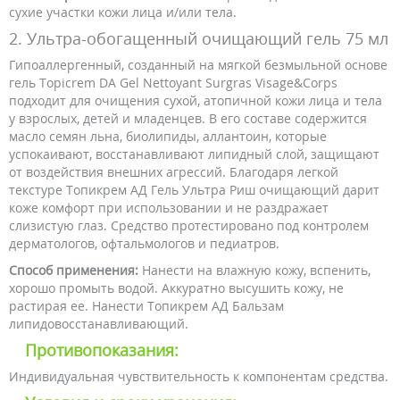
сухие участки кожи лица и/или тела.
2. Ультра-обогащенный очищающий гель 75 мл
Гипоаллергенный, созданный на мягкой безмыльной основе
гель Topicrem DA Gel Nettoyant Surgras Visage&Corps
подходит для очищения сухой, атопичной кожи лица и тела
у взрослых, детей и младенцев. В его составе содержится
масло семян льна, биолипиды, аллантоин, которые
успокаивают, восстанавливают липидный слой, защищают
от воздействия внешних агрессий. Благодаря легкой
текстуре Топикрем АД Гель Ультра Риш очищающий дарит
коже комфорт при использовании и не раздражает
слизистую глаз. Средство протестировано под контролем
дерматологов, офтальмологов и педиатров.
Способ применения:
Нанести на влажную кожу, вспенить,
хорошо промыть водой. Аккуратно высушить кожу, не
растирая ее. Нанести Топикрем АД Бальзам
липидовосстанавливающий.
Противопоказания:
Индивидуальная чувствительность к компонентам средства.