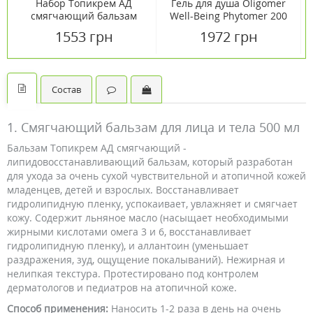
Набор Топикрем АД
Гель для душа Oligomer
смягчающий бальзам
Well-Being Phytomer 200
для лица и тела 500 мл
мл
1553 грн
1972 грн
(1+1)
Состав
1. Смягчающий бальзам для лица и тела 500 мл
Бальзам Топикрем АД смягчающий -
липидовосстанавливающий бальзам, который разработан
для ухода за очень сухой чувствительной и атопичной кожей
младенцев, детей и взрослых. Восстанавливает
гидролипидную пленку, успокаивает, увлажняет и смягчает
кожу. Содержит льняное масло (насыщает необходимыми
жирными кислотами омега 3 и 6, восстанавливает
гидролипидную пленку), и аллантоин (уменьшает
раздражения, зуд, ощущение покалываний). Нежирная и
нелипкая текстура. Протестировано под контролем
дерматологов и педиатров на атопичной коже.
Способ применения:
Наносить 1-2 раза в день на очень