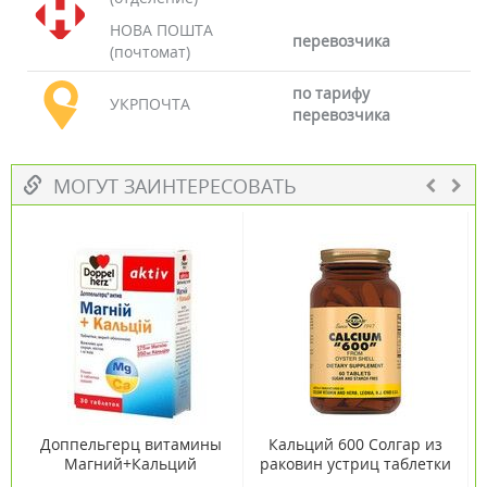
НОВА ПОШТА
перевозчика
(почтомат)
по тарифу
УКРПОЧТА
перевозчика
МОГУТ ЗАИНТЕРЕСОВАТЬ
Доппельгерц витамины
Кальций 600 Солгар из
Магний+Кальций
раковин устриц таблетки
таблетки 1600 мг №30
№60