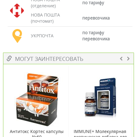
по тарифу
(отделение)
НОВА ПОШТА
перевозчика
(почтомат)
по тарифу
УКРПОЧТА
перевозчика
МОГУТ ЗАИНТЕРЕСОВАТЬ
Антитокс Кортес капсулы
IMMUNE+ Молекулярная
№60
диетическая добавка для