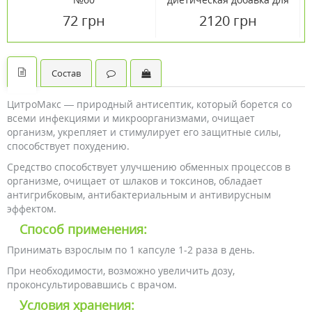
поддержки иммунитета
72 грн
2120 грн
Oxford BioLabs капсулы
№90
Состав
ЦитроМакс — природный антисептик, который борется со
всеми инфекциями и микроорганизмами, очищает
организм, укрепляет и стимулирует его защитные силы,
способствует похудению.
Средство способствует улучшению обменных процессов в
организме, очищает от шлаков и токсинов, обладает
антигрибковым, антибактериальным и антивирусным
эффектом.
Способ применения:
Принимать взрослым по 1 капсуле 1-2 раза в день.
При необходимости, возможно увеличить дозу,
проконсультировавшись с врачом.
Условия хранения: