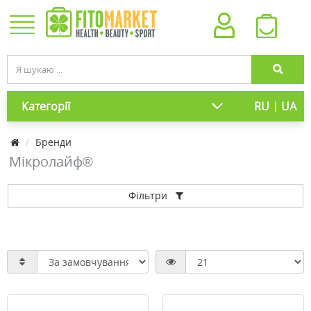
|
Категорії
RU
UA
Бренди
Мікролайф®
Фільтри