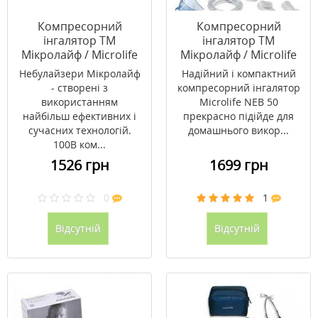
Компресорний
Компресорний
інгалятор ТМ
інгалятор ТМ
Мікролайф / Microlife
Мікролайф / Microlife
NEB 100B
NEB 50A
Небулайзери Мікролайф
Надійний і компактний
- створені з
компресорний інгалятор
використанням
Microlife NEB 50
найбільш ефективних і
прекрасно підійде для
сучасних технологій.
домашнього викор...
100B ком...
1526 грн
1699 грн
0
1
Відсутній
Відсутній