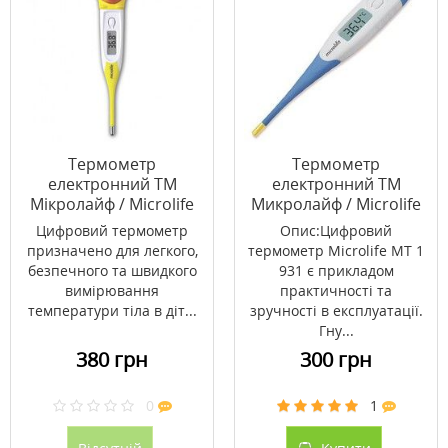
Термометр
Термометр
електронний ТМ
електронний ТМ
Мікролайф / Microlife
Микролайф / Microlife
МТ-700
МТ-1931
Цифровий термометр
Опис:Цифровий
призначено для легкого,
термометр Microlife МТ 1
безпечного та швидкого
931 є прикладом
вимірювання
практичності та
температури тіла в діт...
зручності в експлуатації.
Гну...
380 грн
300 грн
0
1