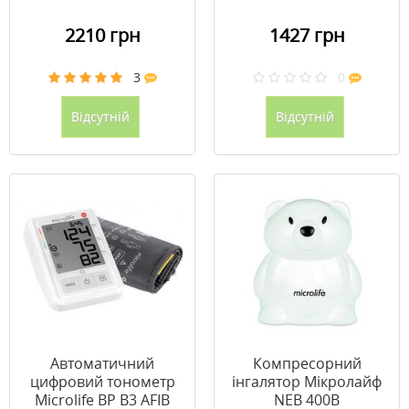
2210 грн
1427 грн
3
0
Відсутній
Відсутній
Автоматичний
Компресорний
цифровий тонометр
інгалятор Мікролайф
Microlife BP B3 AFIB
NEB 400B