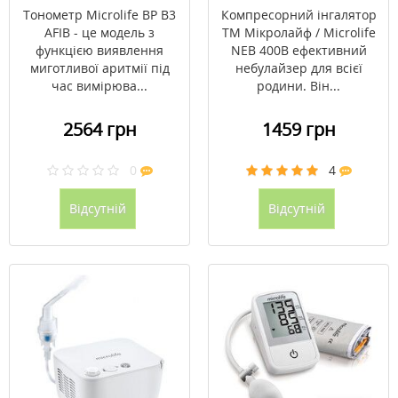
Тонометр Microlife BP B3
Компресорний інгалятор
AFIB - це модель з
ТМ Мікролайф / Microlife
функцією виявлення
NEB 400B ефективний
миготливої ​​аритмії під
небулайзер для всієї
час вимірюва...
родини. Він...
2564 грн
1459 грн
0
4
Відсутній
Відсутній