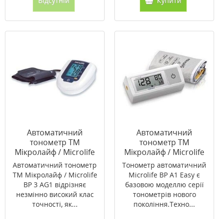
Відсутній
Купити
Автоматичний
Автоматичний
тонометр ТМ
тонометр ТМ
Мікролайф / Microlife
Мікролайф / Microlife
BP 3 AG1
BP A1 Easy
Автоматичний тонометр
Тонометр автоматичний
ТМ Мікролайф / Microlife
Microlife BP A1 Easy є
BP 3 AG1 відрізняє
базовою моделлю серії
незмінно високий клас
тонометрів нового
точності, як...
покоління.Техно...