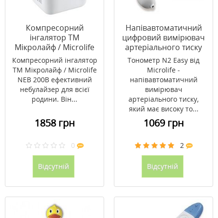
Компресорний
Напівавтоматичний
інгалятор ТМ
цифровий вимірювач
Мікролайф / Microlife
артеріального тиску
NEВ 200B
Мікролайф / Microlife
Компресорний інгалятор
Тонометр N2 Easy від
BP N2 Easy
ТМ Мікролайф / Microlife
Microlife -
NEВ 200B ефективний
напівавтоматичний
небулайзер для всієї
вимірювач
родини. Він...
артеріального тиску,
який має високу то...
1858 грн
1069 грн
0
2
Відсутній
Відсутній