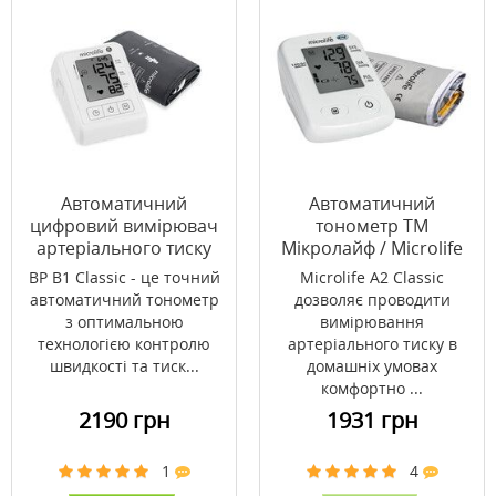
Автоматичний
Автоматичний
цифровий вимірювач
тонометр ТМ
артеріального тиску
Мікролайф / Microlife
ТМ Мікролайф /
BP A2 Classic
BP B1 Classic - це точний
Microlife A2 Classic
Microlife BP B1 Classic
автоматичний тонометр
дозволяє проводити
з оптимальною
вимірювання
технологією контролю
артеріального тиску в
швидкості та тиск...
домашніх умовах
комфортно ...
2190 грн
1931 грн
1
4