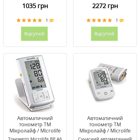
1035 грн
2272 грн
1
1
Відсутній
Відсутній
Автоматичний
Автоматичний
тонометр ТМ
тонометр ТМ
Мікролайф / Microlife
Мікролайф / Microlife
BP A6 PC
ВР А2 Basic
Тонометр Microlife BP A6
Сучасний автоматичний