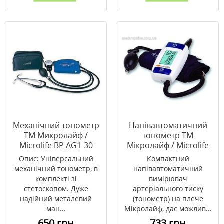
Механічний тонометр
Напівавтоматичний
ТМ Микролайф /
тонометр ТМ
Microlife ВР AG1-30
Мікролайф / Microlife
BP A 50
Опис: Універсальний
Компактний
механічний тонометр, в
напівавтоматичний
комплекті зі
вимірювач
стетоскопом. Дуже
артеріального тиску
надійний металевий
(тонометр) на плече
ман...
Мікролайф, дає можлив...
650 грн
733 грн