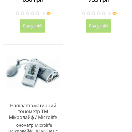
0
0
Відсутній
Відсутній
Напівавтоматичний
тонометр ТМ
Мікролайф / Microlife
ВР N1 Basic
Тонометр Microlife
(Мікролайф) BP N1 Basic