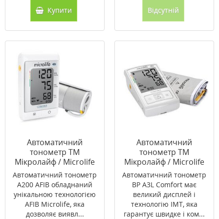
Купити
Відсутній
Автоматичний
Автоматичний
тонометр ТМ
тонометр ТМ
Мікролайф / Microlife
Мікролайф / Microlife
BP A200 AFIB
BP A3L Comfort
Автоматичний тонометр
Автоматичний тонометр
A200 AFIB обладнаний
ВР A3L Comfort має
унікальною технологією
великий дисплей і
AFIB Microlife, яка
технологію IMT, яка
дозволяє виявл...
гарантує швидке і ком...