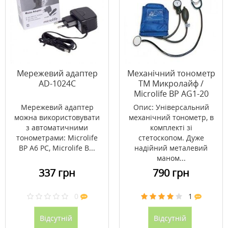
Мережевий адаптер
Механічний тонометр
AD-1024С
ТМ Микролайф /
Microlife ВР AG1-20
Мережевий адаптер
Опис: Універсальний
можна використовувати
механічний тонометр, в
з автоматичними
комплекті зі
тонометрами: Microlife
стетоскопом. Дуже
BP A6 PC, Microlife B...
надійний металевий
маном...
337 грн
790 грн
0
1
Відсутній
Відсутній