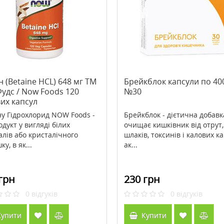
st (Холарест) Metagenics
>Антивікова нічна маска для
ток
обличчя Babor HSR Lifting
Overnight Mask 50 мл
1793 грн
3947 грн
4934 грн
н (Betaine HCL) 648 мг ТМ
Брейкблок капсули по 40
удс / Now Foods 120
№30
ити
Купити
их капсул
ну Гідрохлорид NOW Foods -
Брейкблок - дієтична добавк
дукт у вигляді білих
очищає кишківник від отрут,
алів або кристалічного
шлаків, токсинів і калових ка
у, в як...
ак...
грн
230 грн
0
відгуків
0
відгуків
упити
Купити