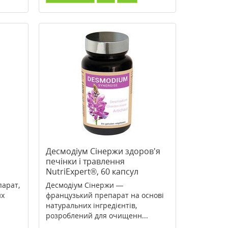
Десмодіум Сінержи здоров'я
печінки і травлення
NutriExpert®, 60 капсул
парат,
Десмодіум Сінержи —
их
французький препарат на основі
натуральних інгредієнтів,
розроблений для очищенн...