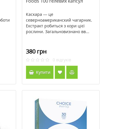
Foods 100 гелевих капсул
Каскара — це
оботи
северноамериканский чагарник.
Екстракт робиться з кори цієї
рослини. Загальновизнано вв...
380 грн
0
відгуків
Купити