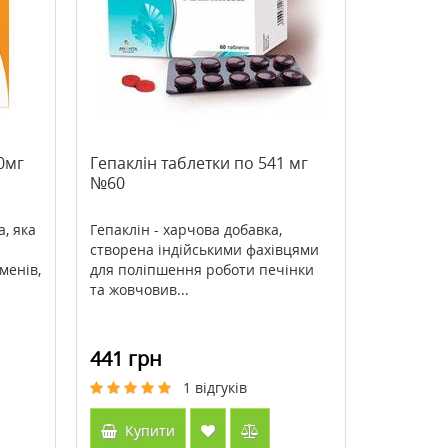
>Cenitol® Metagenics (Ценітол)
>Bee Propolis (Бджолин
222 г
прополіс) 500 мг 100 ка
Кантрі Лайф / Country Li
2518 грн
571 грн
3357 грн
816 грн
0мг
Гепаклін таблетки по 541 мг
№60
Купити
Купити
а, яка
Гепаклін - харчова добавка,
створена індійськими фахівцями
менів,
для поліпшення роботи печінки
та жовчовив...
441 грн
1
відгуків
Купити