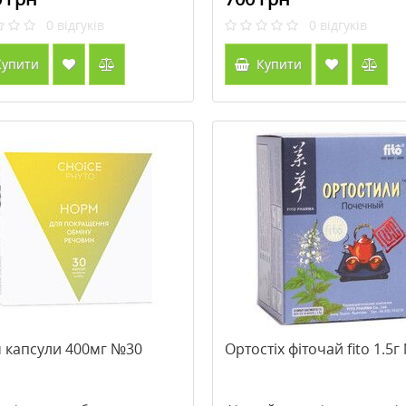
0
відгуків
0
відгуків
упити
Купити
 капсули 400мг №30
Ортостіх фіточай fito 1.5