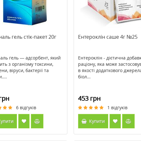
наль гель стік-пакет 20г
Ентероклін саше 4г №25
наль гель — адсорбент, який
Ентероклін - дієтична добав
ить з організму токсини,
раціону, яка може застосову
ни, віруси, бактерії та
в якості додаткового джерел
....
біол...
грн
453 грн
6
відгуків
1
відгуків
упити
Купити