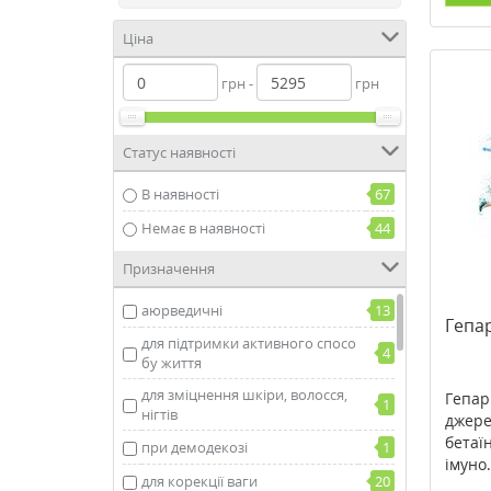
Ціна
грн -
грн
Статус наявності
В наявності
67
Немає в наявності
44
Призначення
аюрведичні
13
Гепа
для підтримки активного спосо
4
бу життя
для зміцнення шкіри, волосся,
Гепар
1
нігтів
джере
бетаї
при демодекозі
1
імуно.
для корекції ваги
20