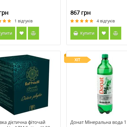
грн
867 грн
1
відгуків
4
відгуків
упити
Купити
ХІТ
вка дієтична фіточай
Донат Мінеральна вода 1