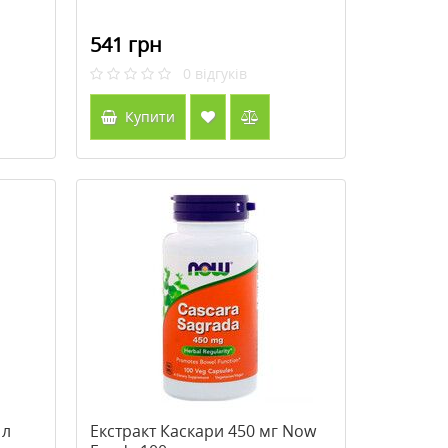
541 грн
0
відгуків
Купити
 л
Екстракт Каскари 450 мг Now