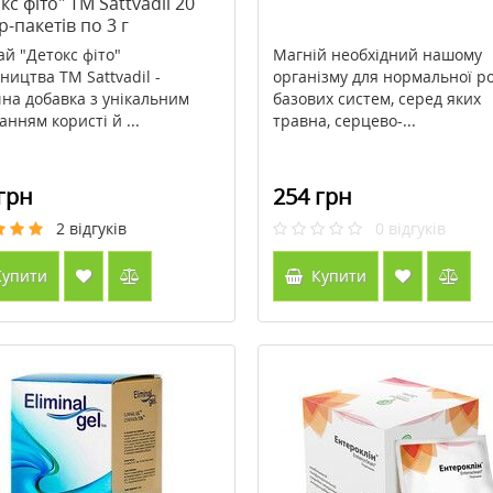
кс фіто" ТМ Sattvadil 20
р-пакетів по 3 г
ай "Детокс фіто"
Магній необхідний нашому
ництва ТМ Sattvadil -
організму для нормальної р
чна добавка з унікальним
базових систем, серед яких
анням користі й ...
травна, серцево-...
грн
254 грн
2
відгуків
0
відгуків
упити
Купити