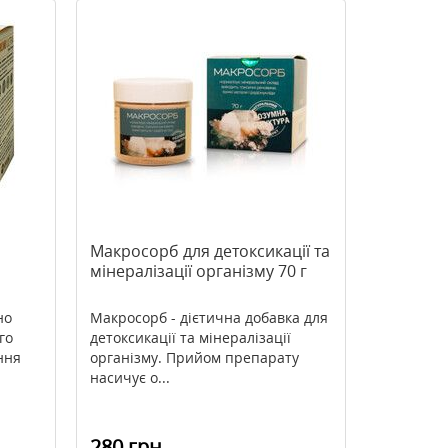
Макросорб для детоксикації та
мінералізації організму 70 г
но
Макросорб - дієтична добавка для
го
детоксикації та мінералізації
ння
організму. Прийом препарату
насичує о...
280 грн