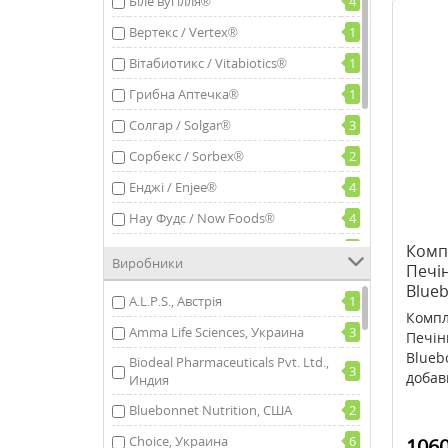
Біле вугілля®
4
Вертекс / Vertex®
1
Вітабиотикс / Vitabiotics®
1
Грибна Аптечка®
1
Солгар / Solgar®
3
Сорбекс / Sorbex®
2
Енджі / Enjee®
4
Нау Фудс / Now Foods®
4
Веледа / Weleda®
1
Компл
Виробники
Печін
Лікбері / Liqberry®
3
Blueb
A.L.P.S., Австрія
1
росл
Кантрі Лайф / Country Life®
3
Компл
Amma Life Sciences, Украина
3
Печін
Вітаджен / Vitagen®
1
Bluebo
Biodeal Pharmaceuticals Pvt. Ltd.,
3
Донат Магній / Donat Mg®
3
добавк
Индия
NutriExpert®
2
Bluebonnet Nutrition, США
2
Swiss Energy®
1
Choice, Украина
6
1060