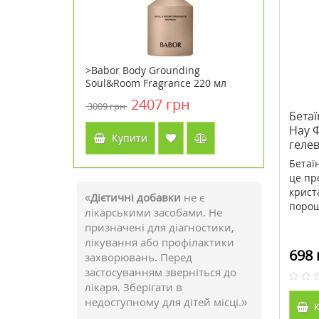
Ліпоєва
>Babor Body Grounding
>Cholare
аблеток ТМ
Soul&Room Fragrance 220 мл
60 табле
y Life
2407 грн
3009 грн
2988 грн
Бетаї
Нау Ф
Купити
Куп
гелев
Бетаї
це про
крист
«
Дієтичні добавки
не є
порошк
лікарськими засобами. Не
призначені для діагностики,
лікування або профілактики
698 
захворювань. Перед
застосуванням зверніться до
лікаря. Зберігати в
недоступному для дітей місці.»
К