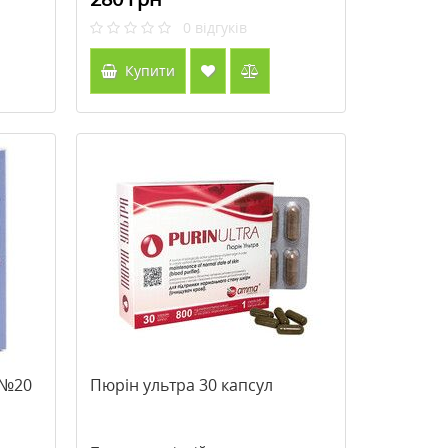
0
відгуків
Купити
г №20
Пюрін ультра 30 капсул