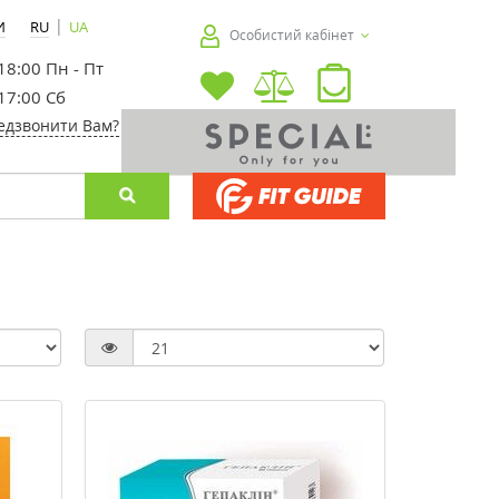
|
И
RU
UA
Особистий кабінет
 18:00 Пн - Пт
 17:00 Сб
едзвонити Вам?
-25%
-30%