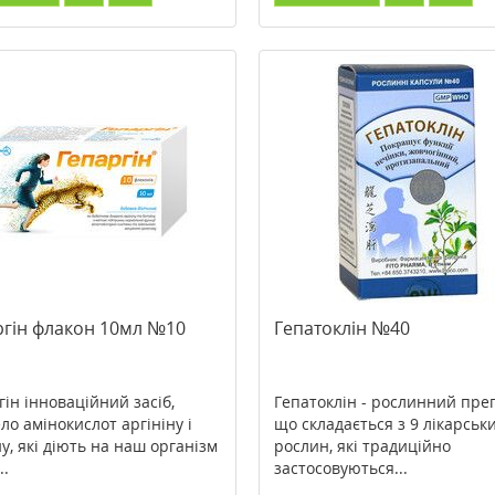
ргін флакон 10мл №10
Гепатоклін №40
гін інноваційний засіб,
Гепатоклін - рослинний пре
ло амінокислот аргініну і
що складається з 9 лікарськ
ну, які діють на наш організм
рослин, які традиційно
..
застосовуються...