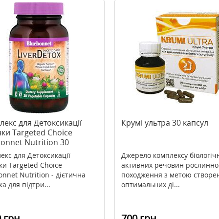
екс для Детоксикації
Крумі ультра 30 капсул
ки Targeted Choice
onnet Nutrition 30
инних капсул
екс для Детоксикації
Джерело комплексу біологіч
ки Targeted Choice
активних речовин рослинно
nnet Nutrition - дієтична
походження з метою створе
а для підтри...
оптимальних ді...
 грн
700 грн