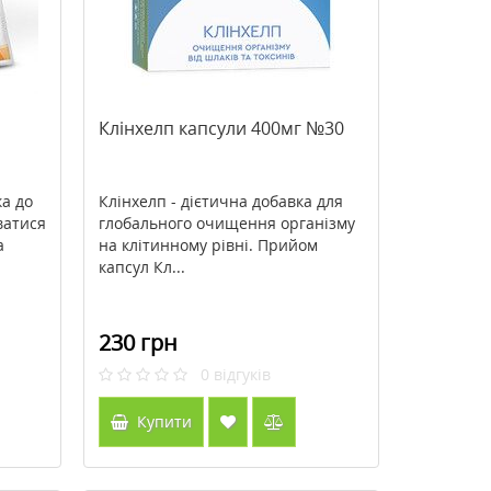
Клінхелп капсули 400мг №30
ка до
Клінхелп - дієтична добавка для
ватися
глобального очищення організму
а
на клітинному рівні. Прийом
капсул Кл...
230 грн
0
відгуків
Купити