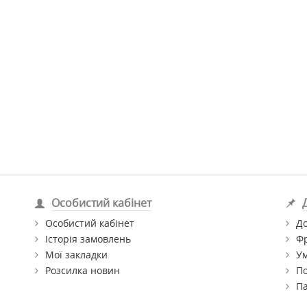
Особистий кабінет
Особистий кабінет
До
Історія замовлень
Ф
Мої закладки
Ум
Розсилка новин
По
П