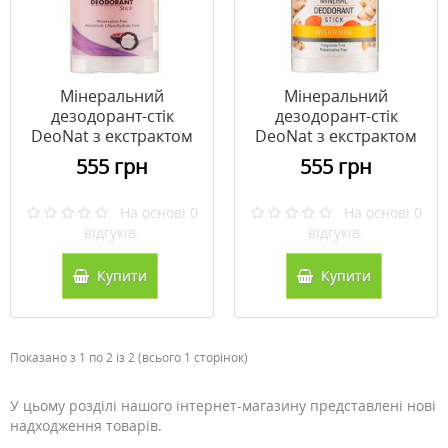
Мінеральний
Мінеральний
дезодорант-стік
дезодорант-стік
DeoNat з екстрактом
DeoNat з екстрактом
шкірки мангостину
коріння куркуми
555 грн
555 грн
плоский 100 г
плоский 100 г
На основі 0
На основі 0
відгуків.
відгуків.
Купити
Купити
Показано з 1 по 2 із 2 (всього 1 сторінок)
У цьому розділі нашого інтернет-магазину представлені нові
надходження товарів.