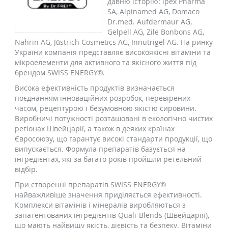
давню історію: lpex Pharma
SA, Alpinamed AG, Domaco
Dr.med. Aufdermaur AG,
Gelpell AG, Zile Bonbons AG,
Nahrin AG, Jüstrich Cosmetics AG, Innutrigel AG. На ринку
України компанія представляє високоякісні вітаміни та
мікроелементи для активного та якісного життя під
брендом SWISS ENERGY®.
Висока ефективність продуктів визначається
поєднанням інноваційних розробок, перевірених
часом, рецептурою і безумовною якістю сировини.
Виробничі потужності розташовані в екологічно чистих
регіонах Швейцарії, а також в деяких країнах
Євросоюзу, що гарантує високі стандарти продукції, що
випускається. Формула препаратів базується на
інгредієнтах, які за багато років пройшли ретельний
відбір.
При створенні препаратів SWISS ENERGY®
найважливіше значення приділяється ефективності.
Комплекси вітамінів і мінералів виробляються з
запатентованих інгредієнтів Quali-Blends (Швейцарія),
що мають найвищу якість, дієвість та безпеку. Вітаміни