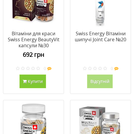
Вітаміни для краси
Swiss Energy Вітаміни
Swiss Energy BeautyVit
шипучі Joint Care №20
капсули №30
692 грн
0
0
Купити
Відсутній