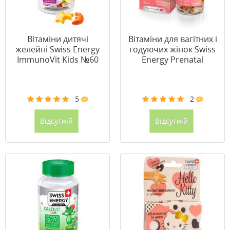
Вітаміни дитячі
Вітаміни для вагітних і
желейні Swiss Energy
годуючих жінок Swiss
ImmunoVit Kids №60
Energy Prenatal
Multivit капсули №30
5
2
Відсутній
Відсутній