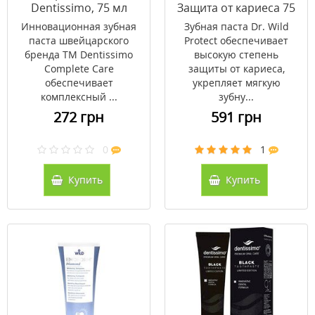
Dentissimo, 75 мл
Защита от кариеса 75
мл
Инновационная зубная
Зубная паста Dr. Wild
паста швейцарского
Protect обеспечивает
бренда ТМ Dentissimo
высокую степень
Complete Care
защиты от кариеса,
обеспечивает
укрепляет мягкую
комплексный ...
зубну...
272 грн
591 грн
0
1
Купить
Купить