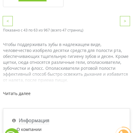
<
>
Показано с 43 по 63 из 967 (всего 47 страниц)
Чтобы поддерживать зубы в надлежащем виде,
человечество изобрело десятки средств для полости рта,
обеспечивающих тщательную гигиену зубов и десен. Кроме
щетки, сюда относятся различные гели, ополаскиватели,
зубочистки и флосс. Ополаскиватели ротовой полости
эффективный способ быстро освежить дыхание и избавится
от налета, после приема пищи.
Виды ополаскивателей для рта
Читать далее
Стоматологические ассоциации Британии и Америки
регулярно подтверждают, что использование
дополнительных средств для ухода за зубами и деснами
Информация
положительно сказывается на состоянии ротовой полости.
Потребителю доступны разнообразные ополаскиватели в
О компании
зависимости от предпочтений и потребностей: