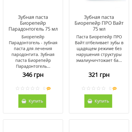
Зубная паста
Зубная паста
Биорепейр
Биорепейр ПРО Вайт
Парадонтогель 75 мл
75 мл
Биорепейр
Паста Биорепейр ПРО
Парадонтогель - зубная
Вайт:отбеливает зубы в
паста для лечения
щадящем режиме без
пародонтита. Зубная
нарушения структуры
паста Биорепейр
эмалиуничтожает ба...
Парадонтогель...
346 грн
321 грн
0
0
Купить
Купить