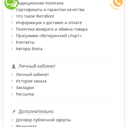
Редакционная политика
лечебные — для восстановления эмали, профилактики
Сертификаты и гарантии качества
зубного камня и гингивита;
Что такое Фитоблог
антибактериальные, отбеливающие и освежающие;
Информация о доставке и оплате
Политика возврата и обмена товара
без фтора для беременных, людей с чувствительными
Программа «Ветеранский спорт»
зубами и деснами;
Контакты
со спиртом или без него (для людей с повышенной
Авторы блога
сухостью во рту);
для устранения зубного налета и нежелательных
запахов;
Личный кабинет
на травах и с эфирными маслами;
Личный кабинет
История заказа
детские, с заботой о первых зубах.
Закладки
Рассылка
Дополнительно
Договор публичной оферты
Франшиза