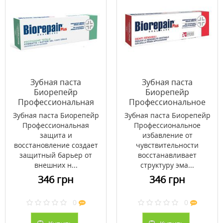
Зубная паста
Зубная паста
Биорепейр
Биорепейр
Профессиональная
Профессиональное
защита и
избавление от
Зубная паста Биорепейр
Зубная паста Биорепейр
восстановление 75 мл
чувствительности 75
Профессиональная
Профессиональное
мл
защита и
избавление от
восстановление создает
чувствительности
защитный барьер от
восстанавливает
внешних н...
структуру эма...
346 грн
346 грн
0
0