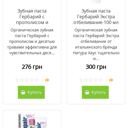
Зубная паста
Зубная паста
Гербарий с
Гербарий Экстра
прополисом и
отбеливание 100 мл
десятью травами 100
Органическая зубная
Органическая зубная
мл
паста Гербарий с
паста Гербарий Экстра
прополисом и десятью
отбеливание от
травами эффективна для
итальянского бренда
чувствительных десе...
Натура Хаус тщательно
и...
276 грн
300 грн
0
0
Купить
Купить