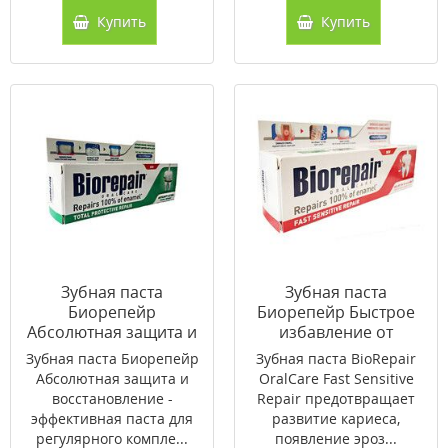
Купить
Купить
Зубная паста
Зубная паста
Биорепейр
Биорепейр Быстрое
Абсолютная защита и
избавление от
восстановление 75 мл
чувствительности 75
Зубная паста Биорепейр
Зубная паста BioRepair
мл
Абсолютная защита и
OralCare Fast Sensitive
восстановление -
Repair предотвращает
эффективная паста для
развитие кариеса,
регулярного компле...
появление эроз...