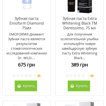
Зубная паста
Зубная паста Extra
Emoform Diamond
Whitening Black ТМ
75мл
Dentissimo, 75 мл
EMOFORM® Диамант
Для получения
Зубная паста является
ослепительной улыбки
результатом
используйте новую
стоматологических
швейцарскую зубную
исследований компании
пасту Extra Whitening
Dr. WILD....
Black...
675 грн
389 грн
0
0
Купить
Купить