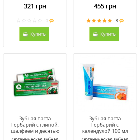
321 грн
455 грн
0
3
Купить
Купить
Зубная паста
Зубная паста
Гербарий с глиной,
Гербарий с
шалфеем и десятью
календулой 100 мл
травами 100 мл
Органическая зубная
Органическая зубная