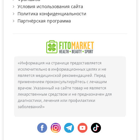
Условия использования сайта
Политика конфиденциальности
Партнёрская программа
Как правильно использовать
ополаскиватель?
«Информация на странице предоставляется
исключительно в информационных целях и не
Существует ряд правил, по которым проводится полоскание
является медицинской рекомендацией. Перед
ротовой полости, чтобы избежать негативного влияния этой
применением проконсультируйтесь с лечащим
процедуры. Слишком частое применение жидкости для
врачом. Указанный на сайте товар не является
ополаскивания или неграмотный ее выбор может
лекарственным средством и не предназначен для
значительно ухудшить состояние зубов. Итак, вам следует:
диагностики, лечения или профилактики
заболеваний»
Полоскать зубы после чистки зубов, чтобы продлить
свежесть и защитить их от кариеса.
В течении 20-30 минут после гигиенических процедур
не рекомендуется употреблять пищу и напитки.
Прежде чем использовать средство, ознакомьтесь с