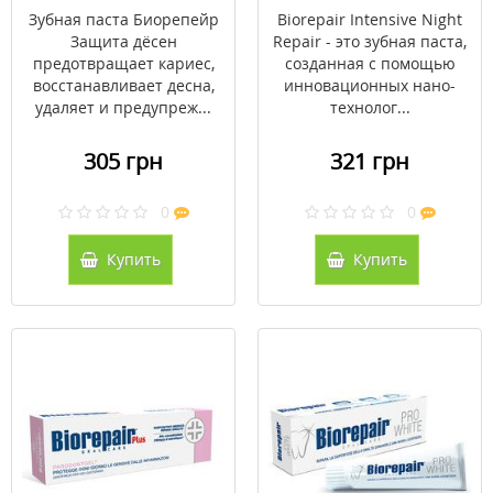
восстановление 75 мл
Зубная паста Биорепейр
Biorepair Intensive Night
Защита дёсен
Repair - это зубная паста,
предотвращает кариес,
созданная с помощью
восстанавливает десна,
инновационных нано-
удаляет и предупреж...
технолог...
305 грн
321 грн
0
0
Купить
Купить