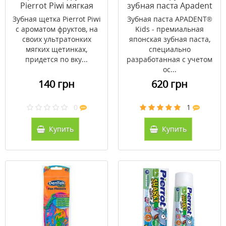
Pierrot Piwi мягкая
зубная паста Apadent
Кидс 60 г
Зубная щетка Pierrot Piwi
Зубная паста APADENT®
с ароматом фруктов, на
Kids - премиальная
своих ультратонких
японская зубная паста,
мягких щетинках,
специально
придется по вку...
разработанная с учетом
ос...
140 грн
620 грн
0
1
Купить
Купить