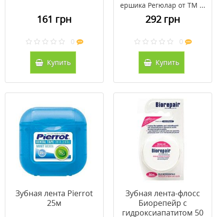
ершика Регюлар от ТМ ...
161 грн
292 грн
0
0
Купить
Купить
Зубная лента Pierrot
Зубная лента-флосс
25м
Биорепейр с
гидроксиапатитом 50