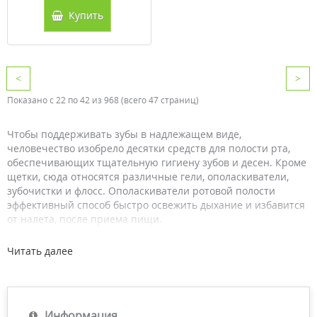
Купить
<
>
Показано с 22 по 42 из 968 (всего 47 страниц)
Чтобы поддерживать зубы в надлежащем виде,
человечество изобрело десятки средств для полости рта,
обеспечивающих тщательную гигиену зубов и десен. Кроме
щетки, сюда относятся различные гели, ополаскиватели,
зубочистки и флосс. Ополаскиватели ротовой полости
эффективный способ быстро освежить дыхание и избавится
от налета, после приема пищи.
Виды ополаскивателей для рта
Читать далее
Стоматологические ассоциации Британии и Америки
регулярно подтверждают, что использование
дополнительных средств для ухода за зубами и деснами
Информация
положительно сказывается на состоянии ротовой полости.