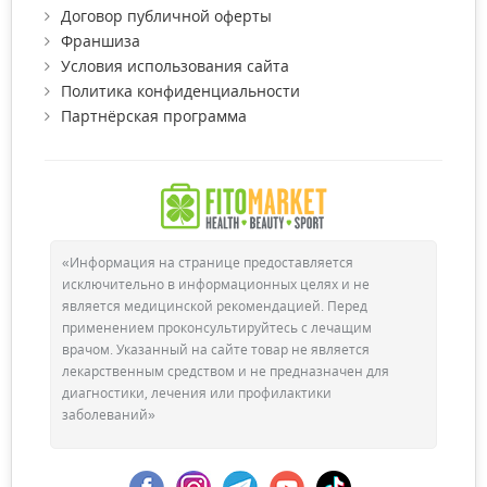
Договор публичной оферты
Франшиза
Условия использования сайта
Политика конфиденциальности
Партнёрская программа
Как правильно использовать
ополаскиватель?
«Информация на странице предоставляется
исключительно в информационных целях и не
Существует ряд правил, по которым проводится полоскание
является медицинской рекомендацией. Перед
ротовой полости, чтобы избежать негативного влияния этой
применением проконсультируйтесь с лечащим
процедуры. Слишком частое применение жидкости для
врачом. Указанный на сайте товар не является
ополаскивания или неграмотный ее выбор может
лекарственным средством и не предназначен для
значительно ухудшить состояние зубов. Итак, вам следует:
диагностики, лечения или профилактики
заболеваний»
Полоскать зубы после чистки зубов, чтобы продлить
свежесть и защитить их от кариеса.
В течении 20-30 минут после гигиенических процедур