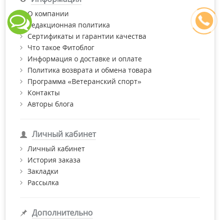
Потребителю доступны разнообразные ополаскиватели в
О компании
зависимости от предпочтений и потребностей:
Редакционная политика
лечебные — для восстановления эмали, профилактики
Сертификаты и гарантии качества
зубного камня и гингивита;
Что такое Фитоблог
антибактериальные, отбеливающие и освежающие;
Информация о доставке и оплате
Политика возврата и обмена товара
без фтора для беременных, людей с чувствительными
Программа «Ветеранский спорт»
зубами и деснами;
Контакты
со спиртом или без него (для людей с повышенной
Авторы блога
сухостью во рту);
для устранения зубного налета и нежелательных
запахов;
Личный кабинет
на травах и с эфирными маслами;
Личный кабинет
История заказа
детские, с заботой о первых зубах.
Закладки
Рассылка
Дополнительно