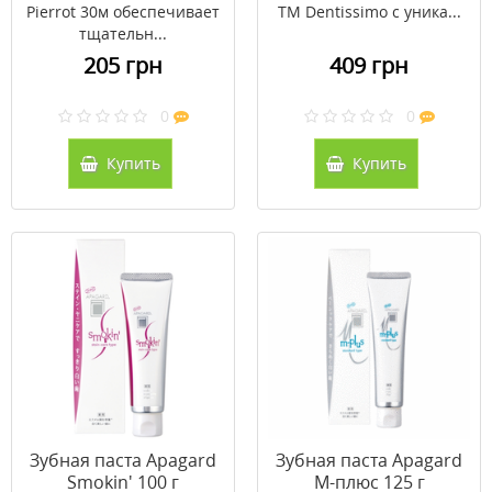
Pierrot 30м обеспечивает
ТМ Dentissimo с уника...
тщательн...
205 грн
409 грн
0
0
Купить
Купить
Зубная паста Apagard
Зубная паста Apagard
Smokin' 100 г
М-плюс 125 г