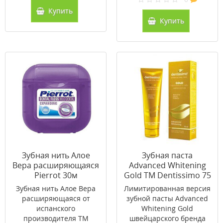
Купить
Купить
Зубная нить Алое
Зубная паста
Вера расширяющаяся
Advanced Whitening
Pierrot 30м
Gold ТМ Dentissimo 75
мл
Зубная нить Алое Вера
Лимитированная версия
расширяющаяся от
зубной пасты Advanced
испанского
Whitening Gold
производителя ТМ
швейцарского бренда