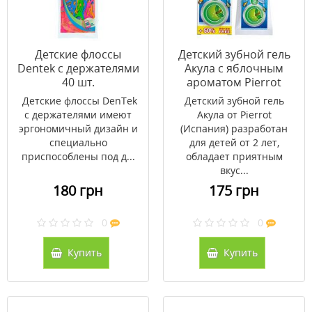
Детские флоссы
Детский зубной гель
Dentek с держателями
Акула с яблочным
40 шт.
ароматом Pierrot
75мл
Детские флоссы DenTek
Детский зубной гель
с держателями имеют
Акула от Pierrot
эргономичный дизайн и
(Испания) разработан
специально
для детей от 2 лет,
приспособлены под д...
обладает приятным
вкус...
180 грн
175 грн
0
0
Купить
Купить