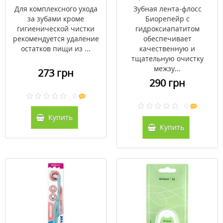
м
Для комплексного ухода
Зубная лента-флосс
за зубами кроме
Биорепейр с
гигиенической чистки
гидроксиапатитом
рекомендуется удаление
обеспечивает
остатков пищи из ...
качественную и
тщательную очистку
межзу...
273 грн
290 грн
0
0
Купить
Купить