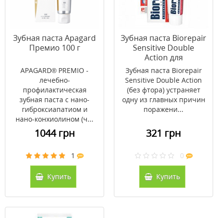
Зубная паста Apagard
Зубная паста Biorepair
Премио 100 г
Sensitive Double
Action для
чувствительных зубов
APAGARD® PREMIO -
Зубная паста Biorepair
75 мл
лечебно-
Sensitive Double Action
профилактическая
(без фтора) устраняет
зубная паста с нано-
одну из главных причин
гиброксиапатиом и
поражени...
нано-конхиолином (ч...
1044 грн
321 грн
1
0
Купить
Купить