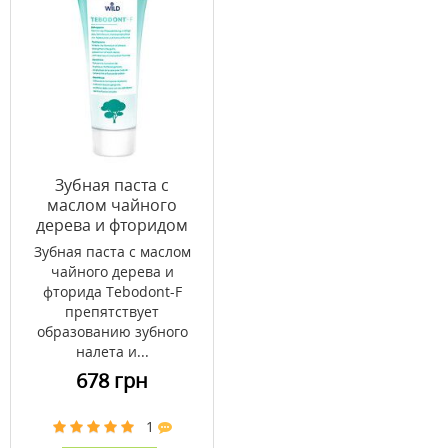
Зубная паста c
маслом чайного
дерева и фторидом
Tebodont-F 75 мл
Зубная паста с маслом
чайного дерева и
фторида Tebodont-F
препятствует
образованию зубного
налета и...
678 грн
1