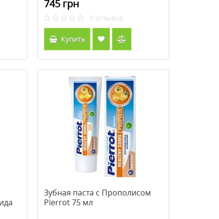
745 грн
0
отзывов
Купить
Зубная паста с Прополисом
ида
Pierrot 75 мл