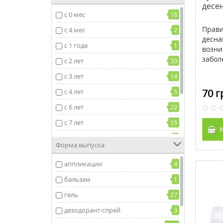
десен
противовоспалительные
82
с 0 мес
16
Прави
с 4 мес
2
десна
с 1 года
1
возни
забол
с 2 лет
20
с 3 лет
14
70 г
с 4 лет
5
с 6 лет
22
с 7 лет
15
К
с 6 мес
6
Форма выпуска
с 18 мес
1
аппликации
4
с 8 лет
2
бальзам
1
с 12 лет
13
гель
27
дезодорант-спрей
3