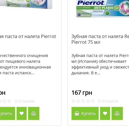
я паста от налета Pierrot
Зубная паста от налета Re
л
Pierrot 75 мл
ачественного очищения
Зубная паста от налета Pierr
 от пищевого налета
мл (Испания) обеспечивает
ендуется инновационная
эффективный уход и свежес
я паста испанск...
дыхания. В е...
рн
167 грн
0
отзывов
0
отзывов
упить
Купить