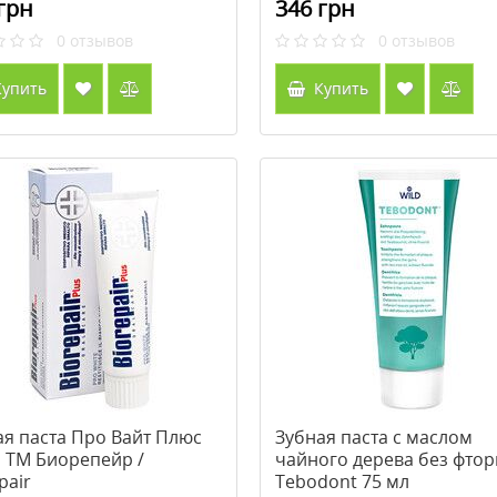
грн
346 грн
0
отзывов
0
отзывов
упить
Купить
ая паста Про Вайт Плюс
Зубная паста с маслом
л ТМ Биорепейр /
чайного дерева без фтор
pair
Tebodont 75 мл