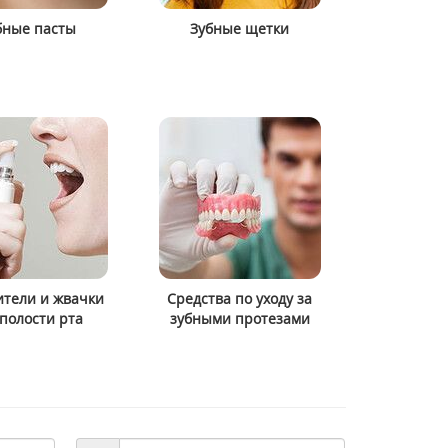
бные пасты
Зубные щетки
> Увлажняющая сыворотка
> Антивозрастная ночн
Doctor Babor Hydro Filler Serum
для лица Babor HSR Lift
30 мл
Overnight Mask 50 мл
3034 грн
3947 грн
3792 грн
4934 грн
Купить
Купить
тели и жвачки
Средства по уходу за
 полости рта
зубными протезами