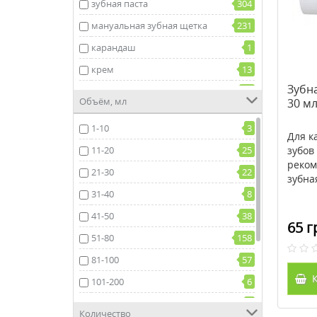
зубная паста
304
мануальная зубная щетка
231
карандаш
1
крем
13
Зубна
ополаскиватель
68
Объём, мл
30 м
паста
4
1-10
3
пенка
1
Для к
11-20
25
зубов
порошок
5
реком
21-30
22
зубна
флакон
4
31-40
8
спрей
12
41-50
38
сыворотка
2
65 г
51-80
158
таблетки
6
81-100
57
эликсир
9
К
101-200
6
электрическая зубная щетка
74
201-250
9
насадка для зубной щетки
68
Количество