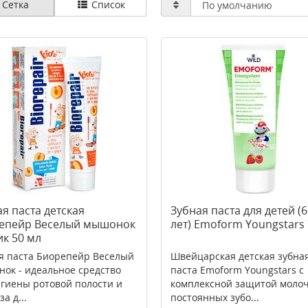
Сетка
Список
я паста детская
Зубная паста для детей (6
епейр Веселый мышонок
лет) Emoform Youngstars
ик 50 мл
я паста Биорепейр Веселый
Швейцарская детская зубна
ок - идеальное средство
паста Emoform Youngstars с
игиены ротовой полости и
комплексной защитой моло
за д...
постоянных зубо...