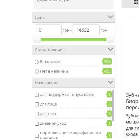
Цена
грн -
грн
Статус наличия
В наличии
269
Нет в наличии
435
Назначение
для поддержки тонуса кожи
1
Зубна
Биор
для лица
3
перс
для тела
9
Зубна
мышон
дневной уход
1
для г
нормализация микрофлоры ки
ухода 
1
шечника