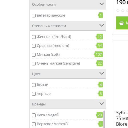
190 
Особенности
вегетарианские
1
К
Степень жесткости
Жесткая (firm/hard)
12
Средняя (medium)
54
Мягкая (soft)
107
Очень мягкая (sensitive)
22
Цвет
белые
4
черные
3
Бренды
Зубн
Вега / Vega®
20
75 м
Biore
Вертекс / Vertex®
1