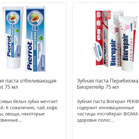
ая паста отбеливающая
Зубная паста Перибиома
ot 75 мл
Биорепейр 75 мл
сивых белых зубах мечтает
Зубная паста Biorepair PERI
й. К сожалению, чай, кофе,
содержит инновационные
ы, овощи, некоторые
частицы microRepair BIOMA
ованные...
здоровья полос...