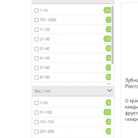
251-500
41
набор
27
1-10
54
501-1000
1
зубная нить, флосс
2
701-1000
1
1001-1500
2
11-20
7
21-30
13
31-40
6
41-50
4
51-60
1
61-90
6
Зубн
Pierr
91-100
7
Вес, г/мг
101-150
3
О кра
1-50
9
151-300
6
кажды
51-100
21
фрукт
газир
101-150
4
201-500
3