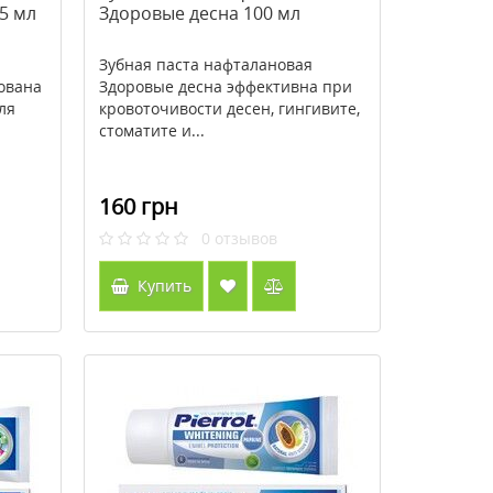
75 мл
Здоровые десна 100 мл
Зубная паста нафталановая
ована
Здоровые десна эффективна при
ля
кровоточивости десен, гингивите,
стоматите и...
160 грн
0
отзывов
Купить