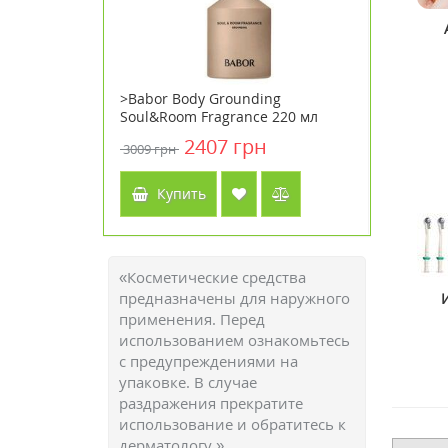
югированная
>Babor Body Grounding
>Bee Pro
1000 мг 90
Soul&Room Fragrance 220 мл
прополис
йф / Country
Кантри Л
н
2407 грн
3009 грн
816 грн
Купить
Куп
«Косметические средства
предназначены для наружного
применения. Перед
использованием ознакомьтесь
с предупреждениями на
упаковке. В случае
раздражения прекратите
использование и обратитесь к
дерматологу.»