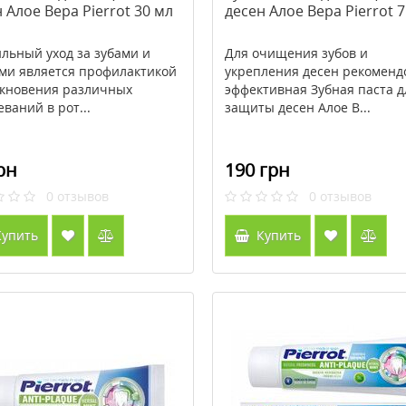
 Алое Вера Pierrot 30 мл
десен Алое Вера Pierrot 
льный уход за зубами и
Для очищения зубов и
ми является профилактикой
укрепления десен рекоменд
кновения различных
эффективная Зубная паста д
еваний в рот...
защиты десен Алое В...
рн
190 грн
0
отзывов
0
отзывов
упить
Купить