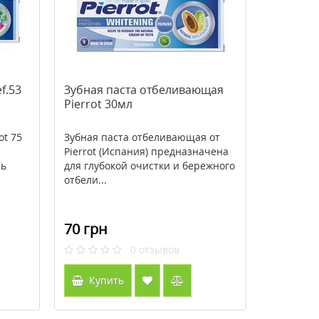
f.53
Зубная паста отбеливающая
Pierrot 30мл
ot 75
Зубная паста отбеливающая от
Pierrot (Испания) предназначена
ть
для глубокой очистки и бережного
отбели...
70 грн
0
отзывов
Купить