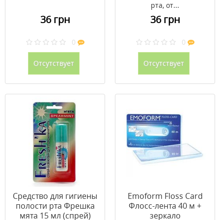
рта, от...
36 грн
36 грн
0
0
Отсутствует
Отсутствует
Cредство для гигиены
Emoform Floss Card
полости рта Фрешка
Флосс-лента 40 м +
мята 15 мл (спрей)
зеркало