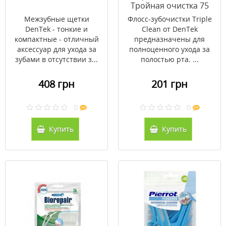
Тройная очистка 75
шт.
Межзубные щетки
Флосс-зубочистки Triple
DenTek - тонкие и
Clean от DenTek
компактные - отличный
предназначены для
аксессуар для ухода за
полноценного ухода за
зубами в отсутствии з...
полостью рта. ...
408 грн
201 грн
0
0
Купить
Купить