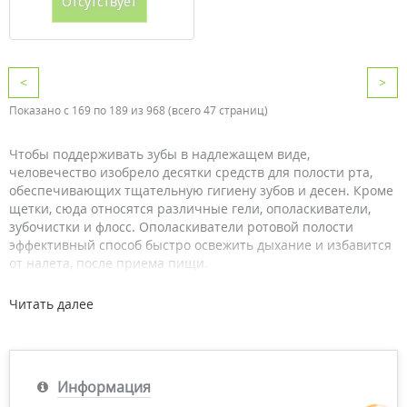
Отсутствует
<
>
Показано с 169 по 189 из 968 (всего 47 страниц)
Чтобы поддерживать зубы в надлежащем виде,
человечество изобрело десятки средств для полости рта,
обеспечивающих тщательную гигиену зубов и десен. Кроме
щетки, сюда относятся различные гели, ополаскиватели,
зубочистки и флосс. Ополаскиватели ротовой полости
эффективный способ быстро освежить дыхание и избавится
от налета, после приема пищи.
Виды ополаскивателей для рта
Читать далее
Стоматологические ассоциации Британии и Америки
регулярно подтверждают, что использование
дополнительных средств для ухода за зубами и деснами
Информация
положительно сказывается на состоянии ротовой полости.
Потребителю доступны разнообразные ополаскиватели в