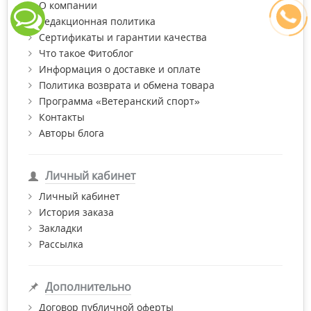
О компании
зависимости от предпочтений и потребностей:
Редакционная политика
лечебные — для восстановления эмали, профилактики
Сертификаты и гарантии качества
зубного камня и гингивита;
Что такое Фитоблог
антибактериальные, отбеливающие и освежающие;
Информация о доставке и оплате
Политика возврата и обмена товара
без фтора для беременных, людей с чувствительными
Программа «Ветеранский спорт»
зубами и деснами;
Контакты
со спиртом или без него (для людей с повышенной
Авторы блога
сухостью во рту);
для устранения зубного налета и нежелательных
запахов;
Личный кабинет
на травах и с эфирными маслами;
Личный кабинет
История заказа
детские, с заботой о первых зубах.
Закладки
Рассылка
Дополнительно
Договор публичной оферты