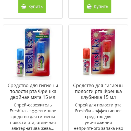
Купить
Купить
Cредство для гигиены
Cредство для гигиены
полости рта Фрешка
полости рта Фрешка
двойная мята 15 мл
клубника 15 мл
(спрей)
(спрей)
Спрей-освежитель
Спрей для полости рта
Fresh'ka - эффективное
Fresh'ka - эффективное
средство для гигиены
средство для
полости рта, отличная
уничтожения
альтернатива жева...
неприятного запаха изо