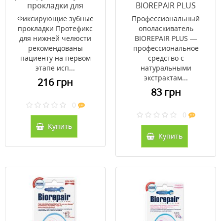
прокладки для
BIOREPAIR PLUS
протезов (нижняя
Профессиональное
Фиксирующие зубные
Профессиональный
челюсть) №30
восстановление и
прокладки Протефикс
ополаскиватель
защита 40 мл
для нижней челюсти
BIOREPAIR PLUS —
рекомендованы
профессиональное
пациенту на первом
средство с
этапе исп...
натуральными
экстрактам...
216 грн
83 грн
0
0
Купить
Купить