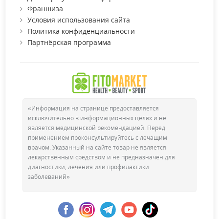
Франшиза
Условия использования сайта
Политика конфиденциальности
Партнёрская программа
Как правильно использовать
ополаскиватель?
«Информация на странице предоставляется
исключительно в информационных целях и не
Существует ряд правил, по которым проводится полоскание
является медицинской рекомендацией. Перед
ротовой полости, чтобы избежать негативного влияния этой
применением проконсультируйтесь с лечащим
процедуры. Слишком частое применение жидкости для
врачом. Указанный на сайте товар не является
ополаскивания или неграмотный ее выбор может
лекарственным средством и не предназначен для
значительно ухудшить состояние зубов. Итак, вам следует:
диагностики, лечения или профилактики
заболеваний»
Полоскать зубы после чистки зубов, чтобы продлить
свежесть и защитить их от кариеса.
В течении 20-30 минут после гигиенических процедур
не рекомендуется употреблять пищу и напитки.