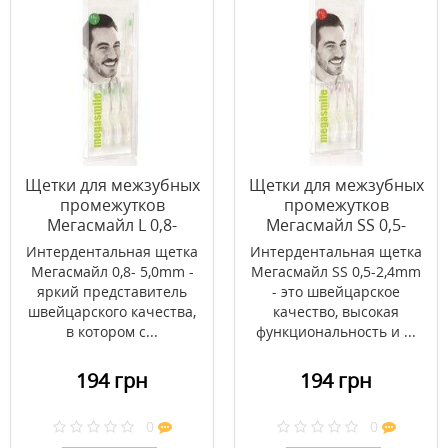
Щетки для межзубных
Щетки для межзубных
промежутков
промежутков
Мегасмайл L 0,8-
Мегасмайл SS 0,5-
5,0mm 5 шт
2,4mm 5 шт
Интердентальная щетка
Интердентальная щетка
Мегасмайл 0,8- 5,0mm -
Мегасмайл SS 0,5-2,4mm
яркий представитель
- это швейцарское
швейцарского качества,
качество, высокая
в котором с...
функциональность и ...
194 грн
194 грн
0
0