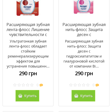
Расширяющая зубная
Расширяющая зубная
лента-флосс Лишение
нить-флосс Защита
чувствительности с
десен с
гидроксиапатитом и
гидроксиапатитом и
Ультратонкая зубная
Расширяющая зубная
цинком РСА
гиалуроновой
лента-флосс обладает
нить-флосс Защита
Биорепейр 30 м
кислотой Биорепейр
стойким
десен с
30 м
реминерализирующим
гидроксиапатитом и
эффектом для
гиалуроновой кислотой
устранения повышенн...
от компании Bi...
290 грн
290 грн
0
0
Купить
Купить