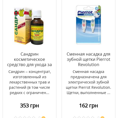
Сандрин
Сменная насадка для
косметическое
зубной щетки Pierrot
средство для ухода за
Revolution
полостью рта 25 мл
Сандрин – концентрат,
Сменная насадка
изготовленный из
предназначена для
лекарственных трав и
электрической зубной
растений (в том числе
щетки Pierrot Revolution.
редких с ограничен...
Щетки, выполненные ...
353 грн
162 грн
0
0