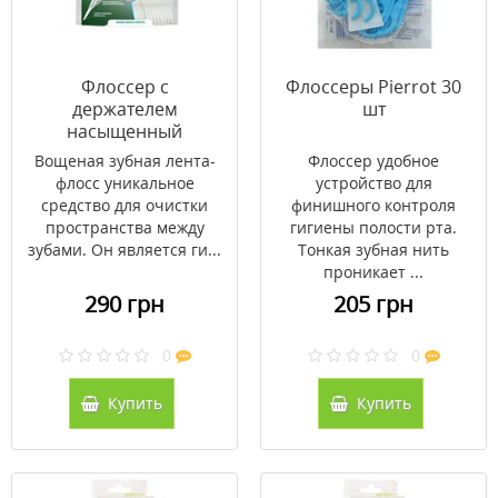
Флоссер с
Флоссеры Pierrot 30
держателем
шт
насыщенный
гидроксиапатитом
Вощеная зубная лента-
Флоссер удобное
Биорепейр 36 шт
флосс уникальное
устройство для
средство для очистки
финишного контроля
пространства между
гигиены полости рта.
зубами. Он является ги...
Тонкая зубная нить
проникает ...
290 грн
205 грн
0
0
Купить
Купить