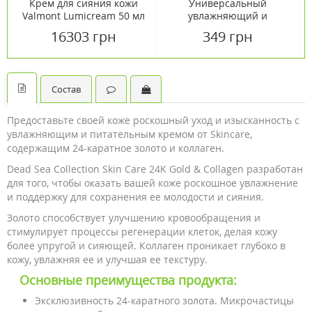
Крем для сияния кожи
Универсальный
Valmont Lumicream 50 мл
увлажняющий и
питательный крем для
16303 грн
349 грн
кожи с гиалуроновой
кислотой Skinсare 500 мл
Состав
Предоставьте своей коже роскошный уход и изысканность с
увлажняющим и питательным кремом от Skincare,
содержащим 24-каратное золото и коллаген.
Dead Sea Collection Skin Care 24K Gold & Collagen разработан
для того, чтобы оказать вашей коже роскошное увлажнение
и поддержку для сохранения ее молодости и сияния.
Золото способствует улучшению кровообращения и
стимулирует процессы регенерации клеток, делая кожу
более упругой и сияющей. Коллаген проникает глубоко в
кожу, увлажняя ее и улучшая ее текстуру.
Основные преимущества продукта:
Эксклюзивность 24-каратного золота. Микрочастицы