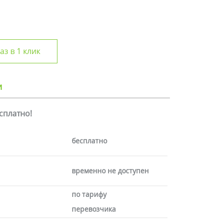
аз в 1 клик
и
есплатно!
бесплатно
временно не доступен
по тарифу
перевозчика