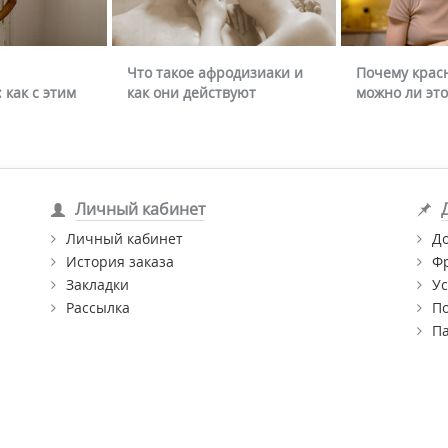
Что такое афродизиаки и
Почему крас
 как с этим
как они действуют
можно ли это
Личный кабинет
Личный кабинет
Д
История заказа
Ф
Закладки
Ус
Рассылка
П
П