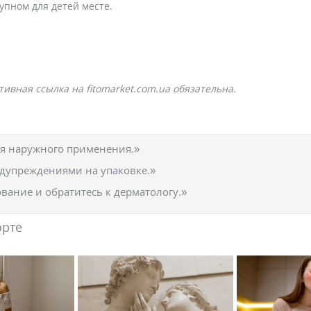
упном для детей месте.
ивная ссылка на fitomarket.com.ua обязательна.
ля наружного применения.»
едупреждениями на упаковке.»
вание и обратитесь к дерматологу.»
орте