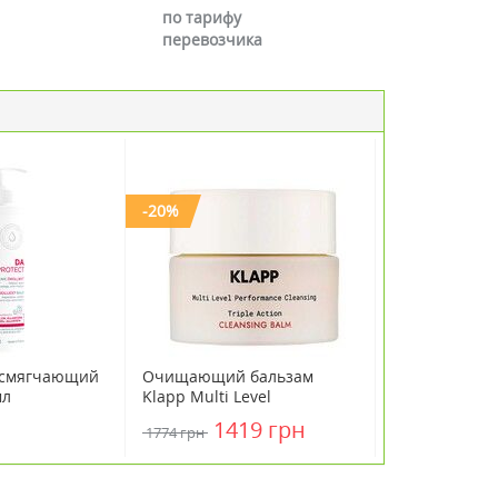
по тарифу
перевозчика
-20%
 смягчающий
Очищающий бальзам
мл
Klapp Multi Level
Performance Triple Action
1419 грн
1774 грн
Cleansing Balm 50 мл