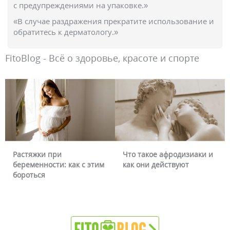
с предупреждениями на упаковке.»
«В случае раздражения прекратите использование и
обратитесь к дерматологу.»
FitoBlog - Всё о здоровье, красоте и спорте
Что такое афродизиаки и
Почему краснеет лицо и
им
как они действуют
можно ли это убрать