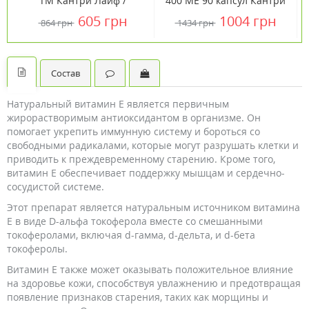
ТМ Кантри Лайф /
400 МЕ 90 капсул Кантри
Country Life
Лайф/Country Life
605 грн
1004 грн
864 грн
1434 грн
Состав
Натуральный витамин Е является первичным
жирорастворимым антиоксидантом в организме. Он
помогает укрепить иммунную систему и бороться со
свободными радикалами, которые могут разрушать клетки и
приводить к преждевременному старению. Кроме того,
витамин Е обеспечивает поддержку мышцам и сердечно-
сосудистой системе.
Этот препарат является натуральным источником витамина
E в виде D-альфа токоферола вместе со смешанными
токоферолами, включая d-гамма, d-дельта, и d-бета
токоферолы.
Витамин Е также может оказывать положительное влияние
на здоровье кожи, способствуя увлажнению и предотвращая
появление признаков старения, таких как морщины и