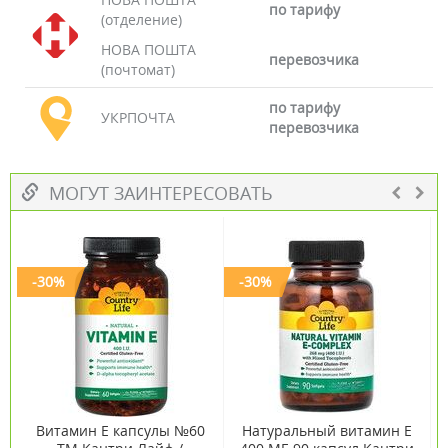
по тарифу
(отделение)
НОВА ПОШТА
перевозчика
(почтомат)
по тарифу
УКРПОЧТА
перевозчика
МОГУТ ЗАИНТЕРЕСОВАТЬ
-30%
-30%
Витамин E капсулы №60
Натуральный витамин Е