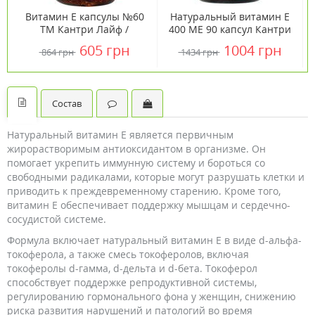
Витамин E капсулы №60
Натуральный витамин Е
ТМ Кантри Лайф /
400 МЕ 90 капсул Кантри
Country Life
Лайф/Country Life
605 грн
1004 грн
864 грн
1434 грн
Состав
Натуральный витамин Е является первичным
жирорастворимым антиоксидантом в организме. Он
помогает укрепить иммунную систему и бороться со
свободными радикалами, которые могут разрушать клетки и
приводить к преждевременному старению. Кроме того,
витамин Е обеспечивает поддержку мышцам и сердечно-
сосудистой системе.
Формула включает натуральный витамин Е в виде d-альфа-
токоферола, а также смесь токоферолов, включая
токоферолы d-гамма, d-дельта и d-бета. Токоферол
способствует поддержке репродуктивной системы,
регулированию гормонального фона у женщин, снижению
риска развития нарушений и патологий во время