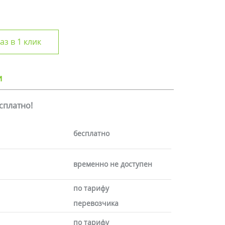
аз в 1 клик
и
есплатно!
бесплатно
временно не доступен
по тарифу
перевозчика
по тарифу