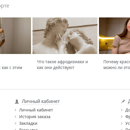
орте
Что такое афродизиаки и
Почему крас
 как с этим
как они действуют
можно ли это
Личный кабинет
Личный кабинет
Д
История заказа
Ф
Закладки
Ус
Рассылка
П