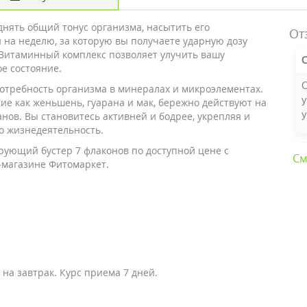
днять общий тонус организма, насытить его
От
на неделю, за которую вы получаете ударную дозу
Витаминный комплекс позволяет улучить вашу
е состояние.
О
потребность организма в минералах и микроэлементах.
у
ие как женьшень, гуарана и мак, бережно действуют на
у
анов. Вы становитесь активней и бодрее, укрепляя и
о жизнедеятельность.
рующий бустер 7 флаконов по доступной цене с
См
-магазине Фитомаркет.
 на завтрак. Курс приема 7 дней.