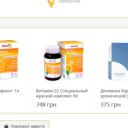
УКРПОЧТА
офеин+ 14
Витамин’22 Специальный
Динамика бор
мужской комплекс 60
хронической 
капсул
30
748 грн
375 грн
Покупают вместе