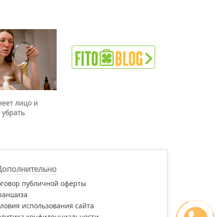
неет лицо и
 убрать
Дополнительно
оговор публичной оферты
раншиза
ловия использования сайта
олитика конфиденциальности