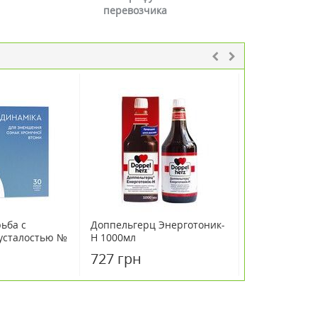
перевозчика
ьба с
Доппельгерц Энерготоник-
Доппельгерц 
усталостью №
H 1000мл
H 500мл
727 грн
419 грн