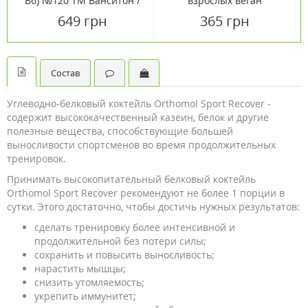
В6) №120 ТМ Ванситон /
взрослых веган
Vansiton
мармелад №60
649 грн
365 грн
Состав
Углеводно-белковый коктейль Orthomol Sport Recover -
содержит высококачественный казеин, белок и другие
полезные вещества, способствующие большей
выносливости спортсменов во время продолжительных
тренировок.
Принимать высокопитательный белковый коктейль
Orthomol Sport Recover рекомендуют не более 1 порции в
сутки. Этого достаточно, чтобы достичь нужных результатов:
сделать тренировку более интенсивной и
продолжительной без потери силы;
сохранить и повысить выносливость;
нарастить мышцы;
снизить утомляемость;
укрепить иммунитет;