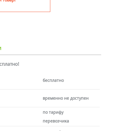
и
есплатно!
бесплатно
временно не доступен
по тарифу
перевозчика