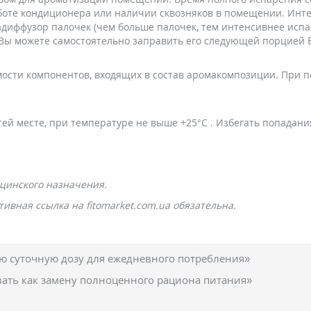
аботе кондиционера или наличии сквозняков в помещении. Инт
диффузор палочек (чем больше палочек, тем интенсивнее испа
я, Вы можете самостоятельно заправить его следующей порцией
сти компонентов, входящих в состав аромакомпозиции. При п
тей месте, при температуре не выше +25°С . Избегать попадан
цинского назначения.
ивная ссылка на fitomarket.com.ua обязательна.
 суточную дозу для ежедневного потребления»
вать как замену полноценного рациона питания»