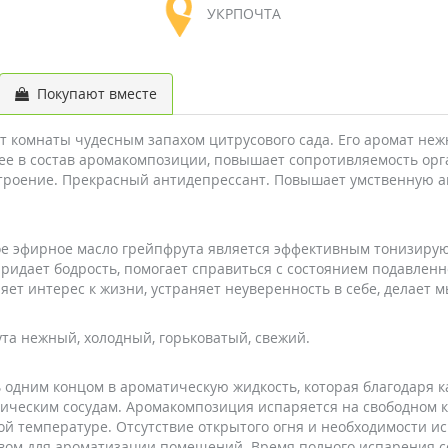
УКРПОЧТА
Покупают вместе
комнаты чудесным запахом цитрусового сада. Его аромат нежн
ее в состав аромакомпозиции, повышает сопротивляемость ор
троение. Прекрасный антидепрессант. Повышает умственную ак
ое эфирное масло грейпфрута является эффективным тонизиру
ридает бодрость, помогает справиться с состоянием подавленн
яет интерес к жизни, устраняет неуверенность в себе, делает 
а нежный, холодный, горьковатый, свежий.
ь одним концом в ароматическую жидкость, которая благодаря 
ическим сосудам. Аромакомпозиция испаряется на свободном к
ой температуре. Отсутствие открытого огня и необходимости и
ом для ароматизации помещений. Время полного испарения со