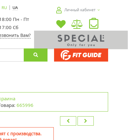
|
RU
UA
Личный кабинет
 18:00 Пн - Пт
 17:00 Сб
езвонить Вам?
краина
Товара:
665996
ят с производства.
 товар!