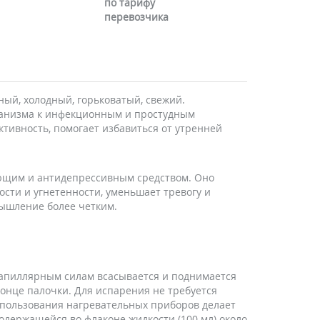
по тарифу
перевозчика
ый, холодный, горьковатый, свежий.
ганизма к инфекционным и простудным
тивность, помогает избавиться от утренней
ющим и антидепрессивным средством. Оно
ости и угнетенности, уменьшает тревогу и
мышление более четким.
капиллярным силам всасывается и поднимается
онце палочки. Для испарения не требуется
спользования нагревательных приборов делает
держащейся во флаконе жидкости (100 мл) около