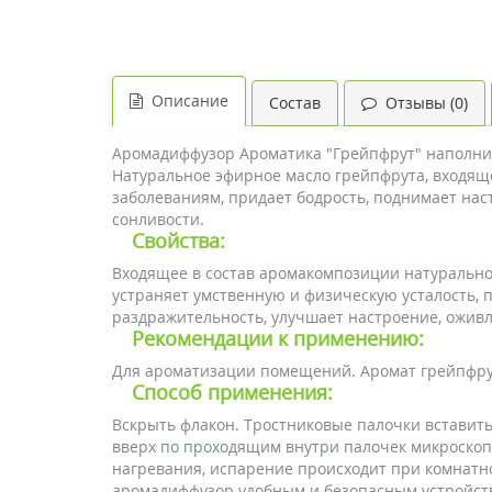
Описание
Состав
Отзывы (0)
Аромадиффузор Ароматика "Грейпфрут" наполнит 
Натуральное эфирное масло грейпфрута, входящ
заболеваниям, придает бодрость, поднимает нас
сонливости.
Свойства:
Входящее в состав аромакомпозиции натуральн
устраняет умственную и физическую усталость, п
раздражительность, улучшает настроение, оживл
Рекомендации к применению:
Для ароматизации помещений. Аромат грейпфрут
Способ применения:
Вскрыть флакон. Тростниковые палочки вставит
вверх по проходящим внутри палочек микроскоп
нагревания, испарение происходит при комнатн
аромадиффузор удобным и безопасным устройств