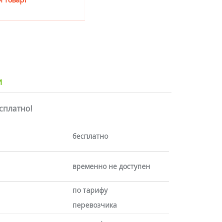
и
есплатно!
бесплатно
временно не доступен
по тарифу
перевозчика