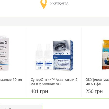
УКРПОЧТА
лазные 10 мл
СуперОптик™ Аква капли 5
ОКУфлеш глаз
мл в флаконах №2
мл N1 фл.
401 грн
256 грн