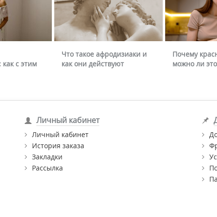
Что такое афродизиаки и
Почему крас
 как с этим
как они действуют
можно ли это
Личный кабинет
Личный кабинет
Д
История заказа
Ф
Закладки
Ус
Рассылка
П
П