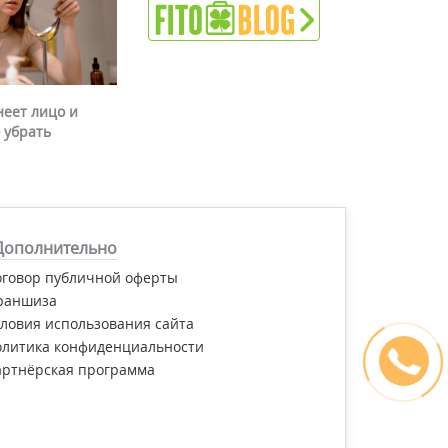
неет лицо и
 убрать
Дополнительно
оговор публичной оферты
раншиза
ловия использования сайта
олитика конфиденциальности
артнёрская программа