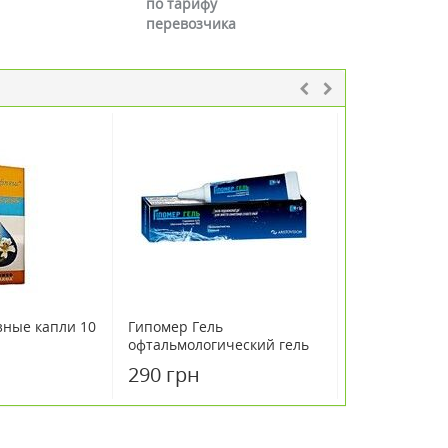
по тарифу
перевозчика
ные капли 10
Гипомер Гель
Протеар глаз
офтальмологический гель
мл
10г
290 грн
290 грн