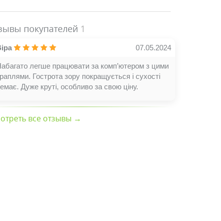
зывы покупателей
1
Віра
07.05.2024
абагато легше працювати за комп’ютером з цими
раплями. Гострота зору покращується і сухості
емає. Дуже круті, особливо за свою ціну.
отреть все отзывы →