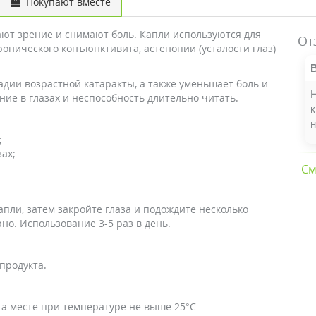
Покупают вместе
ют зрение и снимают боль. Капли используются для
От
онического конъюнктивита, астенопии (усталости глаз)
адии возрастной катаракты, а также уменьшает боль и
Н
ние в глазах и неспособность длительно читать.
к
н
;
ах;
См
капли, затем закройте глаза и подождите несколько
но. Использование 3-5 раз в день.
продукта.
та месте при температуре не выше 25°С