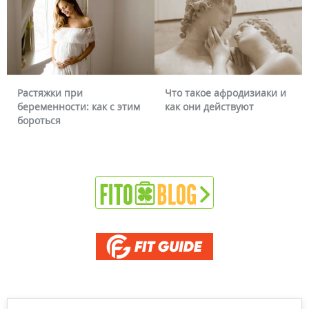
Что такое афродизиаки и
Почему краснеет лицо 
 этим
как они действуют
можно ли это убрать