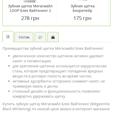
Зубная щетка Мегасмайл
Зубная щётка
LOOP Блек Вайтенинг 2
Биорепейр
шт в упаковке
Совершенная чистка
278 грн
175 грн
Состав
Преимущества зубной щетки Мегасмайл Блек Вайтенинг:
увеличенное количество щетинок активно удаляют
налет и пигментацию
для крепления щетинок используется хирургическая
сталь, которая предотвращает попадание вредных
веществ в ротовую полость во время чистки
активные адсорбенты осторожно снимают налет, не
травмируя эмаль и десны
стильный дизайн и функциональность позволяют
комфортно удерживать щетку
Купить зубную щётку Мегасмайл Блек Вайтенинг (Megasmile
Black Whitening) по низкой цене можно в интернет-магазине