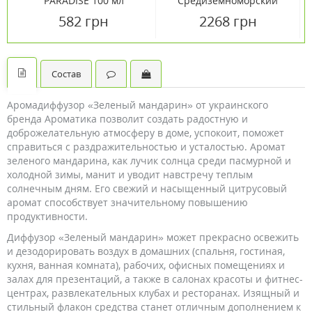
PARADISE 100 мл
Средиземноморский
цитрус 500 мл TM
582 грн
2268 грн
Флоринда / Florinda
Состав
Аромадиффузор «Зеленый мандарин» от украинского
бренда Ароматика позволит создать радостную и
доброжелательную атмосферу в доме, успокоит, поможет
справиться с раздражительностью и усталостью. Аромат
зеленого мандарина, как лучик солнца среди пасмурной и
холодной зимы, манит и уводит навстречу теплым
солнечным дням. Его свежий и насыщенный цитрусовый
аромат способствует значительному повышению
продуктивности.
Диффузор «Зеленый мандарин» может прекрасно освежить
и дезодорировать воздух в домашних (спальня, гостиная,
кухня, ванная комната), рабочих, офисных помещениях и
залах для презентаций, а также в салонах красоты и фитнес-
центрах, развлекательных клубах и ресторанах. Изящный и
стильный флакон средства станет отличным дополнением к