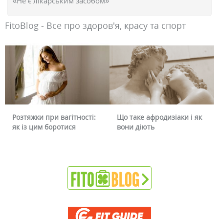
«Не є лікарським засобом»
FitoBlog - Все про здоров'я, красу та спорт
Що таке афродизіаки і як
Чому червоніє обличчя і
вони діють
чи можна це прибрати