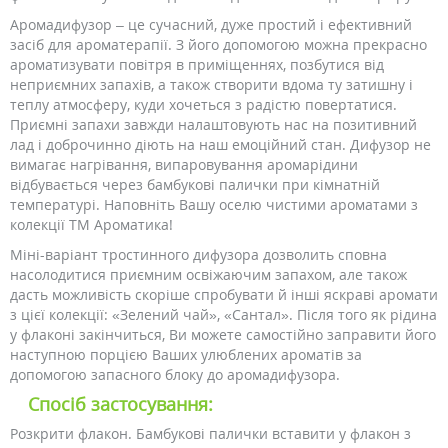
Аромадифузор – це сучасний, дуже простий і ефективний
засіб для ароматерапії. З його допомогою можна прекрасно
ароматизувати повітря в приміщеннях, позбутися від
неприємних запахів, а також створити вдома ту затишну і
теплу атмосферу, куди хочеться з радістю повертатися.
Приємні запахи завжди налаштовують нас на позитивний
лад і доброчинно діють на наш емоційний стан. Дифузор не
вимагає нагрівання, випаровування аромарідини
відбувається через бамбукові палички при кімнатній
температурі. Наповніть Вашу оселю чистими ароматами з
колекції ТМ Ароматика!
Міні-варіант тростинного дифузора дозволить сповна
насолодитися приємним освіжаючим запахом, але також
дасть можливість скоріше спробувати й інші яскраві аромати
з цієї колекції: «Зелений чай», «Сантал». Після того як рідина
у флаконі закінчиться, Ви можете самостійно заправити його
наступною порцією Ваших улюблених ароматів за
допомогою запасного блоку до аромадифузора.
Спосіб застосування:
Розкрити флакон. Бамбукові палички вставити у флакон з