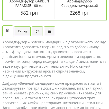
Аромадифузор GARDEN
Аромадифузор
PARADISE 100 мл
Середземноморський
цитрус 500 мл TM
582 грн
2268 грн
Флорінда / Florinda
Склад
Аромадифузор «Зелений мандарин» від українського бренду
Ароматика дозволить створити радісну та доброзичливу
атмосферу в домі, заспокоїть, допоможе впоратися з
дратівливістю та втомою. Аромат зеленого мандарина, як
промінчик сонця серед похмурої та холодної зими, манить та
веде назустріч теплим сонячним дням. Його свіжий і
насичений цитрусовий аромат сприяє значному
підвищенню продуктивності.
Дифузор «Зелений мандарин» може прекрасно освіжити і
дезодорувати повітря в домашніх (спальня, вітальня, кухня,
ванна кімната), робочих, офісних приміщеннях і залах для
презентацій, а також в салонах краси і фітнес-центрах,
розважальних клубах і ресторанах. Витончений і стильний
флакон засобу стане відмінним доповненням до інтер'єру.