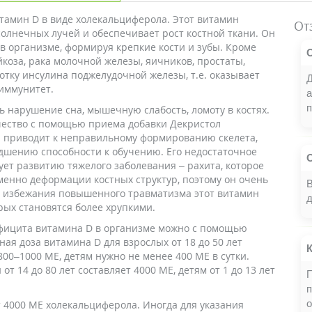
тамин D в виде холекальциферола. Этот витамин
От
олнечных лучей и обеспечивает рост костной ткани. Он
в организме, формируя крепкие кости и зубы. Кроме
коза, рака молочной железы, яичников, простаты,
отку инсулина поджелудочной железы, т.е. оказывает
Д
 иммунитет.
а
п
 нарушение сна, мышечную слабость, ломоту в костях.
чество с помощью приема добавки Декристол
ей приводит к неправильному формированию скелета,
шению способности к обучению. Его недостаточное
ует развитию тяжелого заболевания – рахита, которое
менно деформации костных структур, поэтому он очень
В
 избежания повышенного травматизма этот витамин
д
рых становятся более хрупкими.
ефицита витамина D в организме можно с помощью
ая доза витамина D для взрослых от 18 до 50 лет
800–1000 МЕ, детям нужно не менее 400 МЕ в сутки.
 14 до 80 лет составляет 4000 МЕ, детям от 1 до 13 лет
П
п
о
 4000 МЕ холекальциферола. Иногда для указания