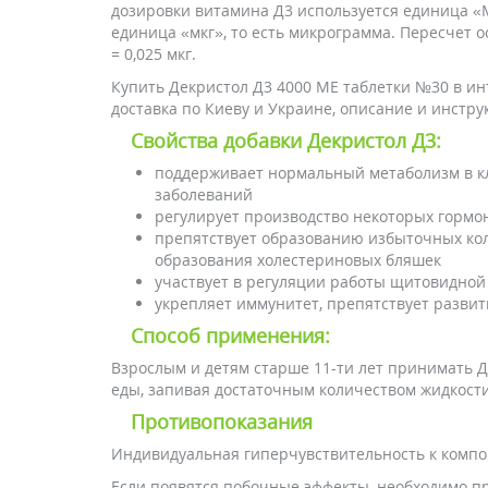
дозировки витамина Д3 используется единица «М
единица «мкг», то есть микрограмма. Пересчет о
= 0,025 мкг.
Купить Декристол Д3 4000 МЕ таблетки №30 в инт
доставка по Киеву и Украине, описание и инстру
Свойства добавки Декристол Д3:
поддерживает нормальный метаболизм в кл
заболеваний
регулирует производство некоторых гормо
препятствует образованию избыточных кол
образования холестериновых бляшек
участвует в регуляции работы щитовидной
укрепляет иммунитет, препятствует разви
Способ применения:
Взрослым и детям старше 11-ти лет принимать Де
еды, запивая достаточным количеством жидкости
Противопоказания
Индивидуальная гиперчувствительность к компо
Если появятся побочные эффекты, необходимо пр