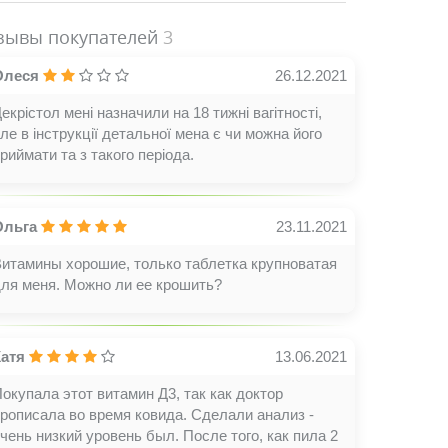
зывы покупателей
3
Олеся
26.12.2021
екрістол мені назначили на 18 тижні вагітності,
ле в інструкції детальної мена є чи можна його
риймати та з такого періода.
Ольга
23.11.2021
итамины хорошие, только таблетка крупноватая
ля меня. Можно ли ее крошить?
Катя
13.06.2021
окупала этот витамин Д3, так как доктор
рописала во время ковида. Сделали анализ -
чень низкий уровень был. После того, как пила 2