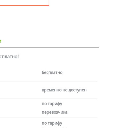
и
есплатно!
бесплатно
временно не доступен
по тарифу
перевозчика
по тарифу