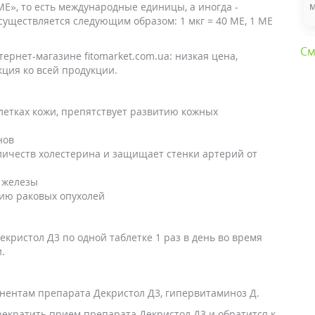
Е», то есть международные единицы, а иногда -
м
существляется следующим образом: 1 мкг = 40 МЕ, 1 МЕ
См
ернет-магазине fitomarket.com.ua: низкая цена,
кция ко всей продукции.
етках кожи, препятствует развитию кожных
нов
ичеств холестерина и защищает стенки артерий от
 железы
тию раковых опухолей
кристол Д3 по одной таблетке 1 раз в день во время
.
нентам препарата Декристол Д3, гипервитаминоз Д.
екратить прием препарата Декристол Д3 и обратится к