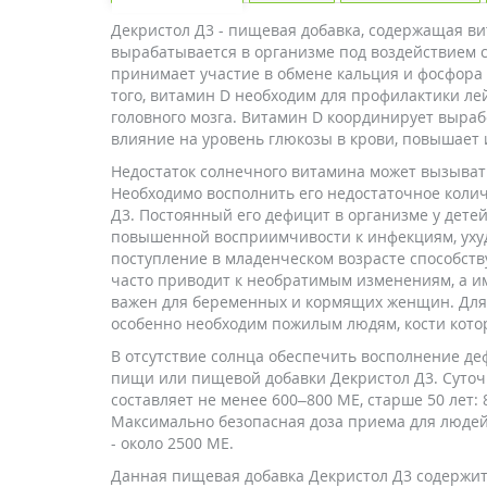
Декристол Д3 - пищевая добавка, содержащая ви
вырабатывается в организме под воздействием с
принимает участие в обмене кальция и фосфора 
того, витамин D необходим для профилактики лей
головного мозга. Витамин D координирует выраб
влияние на уровень глюкозы в крови, повышает
Недостаток солнечного витамина может вызывать
Необходимо восполнить его недостаточное коли
Д3. Постоянный его дефицит в организме у дет
повышенной восприимчивости к инфекциям, ухуд
поступление в младенческом возрасте способств
часто приводит к необратимым изменениям, а и
важен для беременных и кормящих женщин. Для
особенно необходим пожилым людям, кости кото
В отсутствие солнца обеспечить восполнение д
пищи или пищевой добавки Декристол Д3. Суточн
составляет не менее 600–800 МЕ, старше 50 лет: 
Максимально безопасная доза приема для людей от
- около 2500 МЕ.
Данная пищевая добавка Декристол Д3 содержит