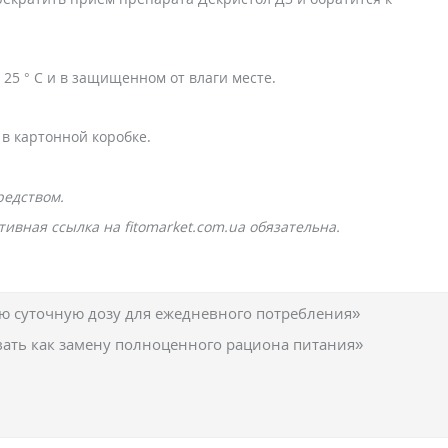
25 ° С и в защищенном от влаги месте.
а в картонной коробке.
редством.
ивная ссылка на fitomarket.com.ua обязательна.
 суточную дозу для ежедневного потребления»
вать как замену полноценного рациона питания»