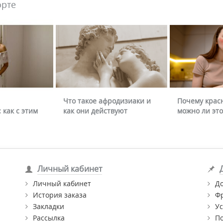
орте
Что такое афродизиаки и
Почему крас
 как с этим
как они действуют
можно ли это
Личный кабинет
Личный кабинет
Д
История заказа
Ф
Закладки
Ус
Рассылка
П