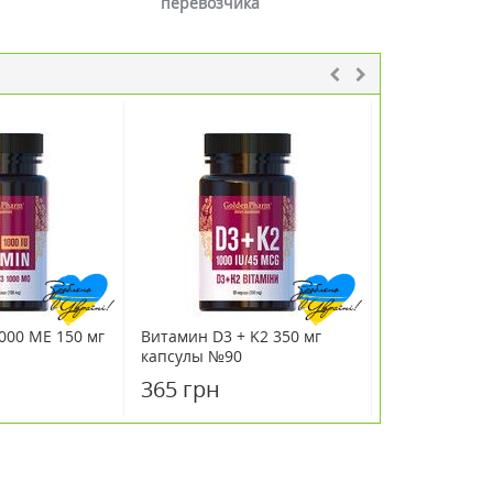
перевозчика
000 МЕ 150 мг
Витамин D3 + K2 350 мг
Декристол Д
капсулы №90
капли 25 мл
365 грн
411 грн