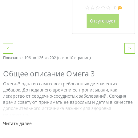
0
Отсутствует
<
>
Показано с 106 по 126 из 202 (всего 10 страниц)
Общее описание Омега 3
Омега-3 одна из самых востребованных диетических
добавок. До недавнего времени ее прописывали, как
лекарство от сердечно-сосудистых заболеваний. Сегодня
врачи советуют принимать ее взрослым и детям в качестве
дополнительного источника важных для здоровья
нутриентов.
Читать далее
Что такое Омега 3
Омега 3 представляют собой семейство незаменимых