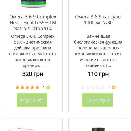
Омега 3-6-9 Complex
Омега 3-6-9 капсулы
Heart Health 55% ТМ
1000 мг №30
Natrol/Натрол 60
мягких желатиновых
Omega 3-6-9 Complex
Важнейшая
капсул
55% - диетическая
биологическая функция
добавка призвана
полиненасыщенных
восполнить недостаток
жирных кислот - это их
жирных кислот в
участие в синтезе
организ...
тканевых г...
320 грн
110 грн
1
0
Отсутствует
Отсутствует