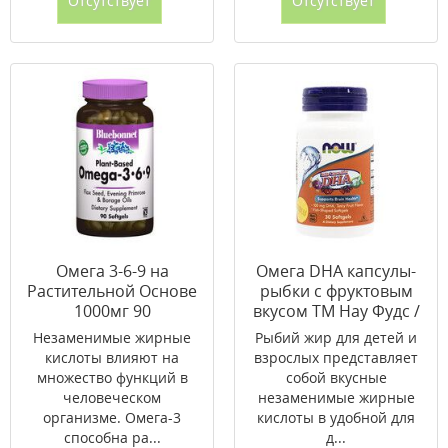
Отсутствует
Отсутствует
Омега 3-6-9 на
Омега DHA капсулы-
Растительной Основе
рыбки с фруктовым
1000мг 90
вкусом ТМ Нау Фудс /
желатиновых капсул
Now Foods №30
Незаменимые жирные
Рыбий жир для детей и
(19111607)
кислоты влияют на
взрослых представляет
множество функций в
собой вкусные
человеческом
незаменимые жирные
организме. Омега-3
кислоты в удобной для
способна ра...
д...