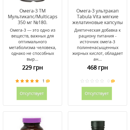
Омега-3 ТМ
Омега-3 ультракап
Мультикапс/Multicaps
Tabula Vita мягкие
350 мг №180.
желатиновые капсулы
100 шт
Омега-3 — это одно из
Диетическая добавка к
веществ, важных для
рациону питания -
оптимального
источник омега-3
метаболизма человека,
полиненасыщенных
однако не способных
жирных кислот, обладает
выр...
ан...
229 грн
468 грн
1
0
Отсутствует
Отсутствует