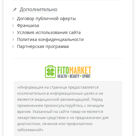
организме человека. Является наиболее полезной для
Дополнительно
организма человека.
Важность Омега 3 для здоровья
Договор публичной оферты
Франшиза
АЛЬФА-ЛЕНОЛЕНОВАЯ КИСЛОТА
Условия использования сайта
Организм здорового человека синтезирует из ALA гораздо
Политика конфиденциальности
более важные формы омега-3 ПНЖК – эйкозапентаеновую и
Партнёрская программа
докозагексаеновую кислоты. Переход альфа-леноленовой
кислоты в EPA и DPA зависит от специального фермента
(дельта-6-десатуразы), активность которого может снижаться
с возрастом, из-за ряда заболеваний, при воздействии
неблагоприятных экологических факторов, из-за
пристрастия к алкоголю и табакокурению. Кроме того
трансформация ALA в EPA и DPA может быть блокирована
«Информация на странице предоставляется
избытком линолевой кислоты (омега 6), в частности при
исключительно в информационных целях и не
употреблении большого количества подсолнечного и
является медицинской рекомендацией. Перед
кукурузного масла.
применением проконсультируйтесь с лечащим
врачом. Указанный на сайте товар не является
ЭЙКОЗАПЕНТОЕНОВАЯ КИСЛОТА
лекарственным средством и не предназначен для
Тип омега-кислоты, который непосредственно действует на
диагностики, лечения или профилактики
депрессию и различные расстройства настроения.
заболеваний»