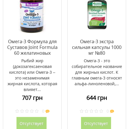
Омега-3 Формула для
Омега-3 экстра
Суставов Joint Formula
сильная капсулы 1000
60 желатиновых
мг №80
капсул
Рыбий жир
Омега-3 - это
(докозагексаеновая
собирательное название
кислота) или Омега-3 –
для жирных кислот. К
это незаменимая
главным омега-3 относят
жирная кислота, которая
альфа-линоленовой,...
влияет...
707 грн
644 грн
0
0
Отсутствует
Отсутствует