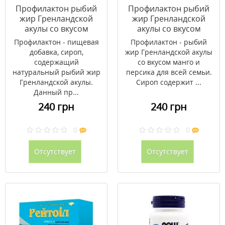
Профилактон рыбий
Профилактон рыбий
жир Гренландской
жир Гренландской
акулы со вкусом
акулы со вкусом
малины 250 мл
манго и персика 165
Профилактон - пищевая
Профилактон - рыбий
мл
добавка, сироп,
жир Гренландской акулы
содержащий
со вкусом манго и
натуральный рыбий жир
персика для всей семьи.
Гренландской акулы.
Сироп содержит ...
Данный пр...
240 грн
240 грн
0
0
Отсутствует
Отсутствует