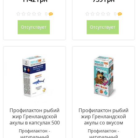
0
0
Отсутствует
Отсутствует
Профилактон рыбий
Профилактон рыбий
жир Гренландской
жир Гренландской
акулы в капсулах 500
акулы со вкусом
мг №60
малины 165 мл
Профилактон -
Профилактон -
натуральный
натуральный