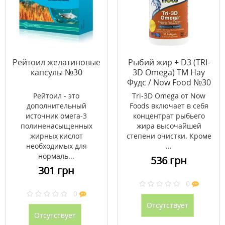
Рейтоил желатиновые
Рыбий жир + D3 (TRI-
капсулы №30
3D Omega) ТМ Нау
Фудс / Now Food №30
(19111686)
Рейтоил - это
Tri-3D Omega от Now
дополнительный
Foods включает в себя
источник омега-3
концентрат рыбьего
полиненасыщенных
жира высочайшей
жирных кислот
степени очистки. Кроме
необходимых для
...
нормаль...
536 грн
301 грн
0
0
Отсутствует
Отсутствует