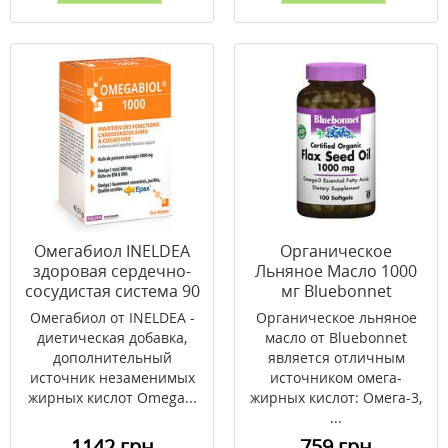
Омегабиол INELDEA
Органическое
здоровая сердечно-
Льняное Масло 1000
сосудистая система 90
мг Bluebonnet
капсул
Nutrition 100
Омегабиол от INELDEA -
Органическое льняное
желатиновых капсул
диетическая добавка,
масло от Bluebonnet
дополнительный
является отличным
источник незаменимых
источником омега-
жирных кислот Omega...
жирных кислот: Омега-3,
...
1142 грн
759 грн